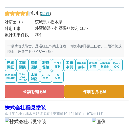
4.4
(
22件
)
茨城県 / 栃木県
対応エリア
外壁塗装 / 外壁張り替え ほか
対応工事
70件
累計工事件数
一級塗装技能士、足場組立作業主任者、有機溶剤作業主任者、二級塗装技
能士、外壁アドバイザー ほか
金額を知る
詳細を見る
株式会社稲見塗装
本社所在地：栃木県那須塩原市安藤町40-464
創業：1978年11月