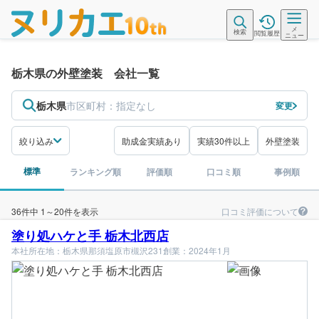
メ
検索
閲覧履歴
ニュー
栃木県の外壁塗装 会社一覧
栃木県
市区町村：
指定なし
変更
絞り込み
助成金実績あり
実績30件以上
外壁塗装
標準
ランキング順
評価順
口コミ順
事例順
口コミ評価について
36件中 1～20件を表示
塗り処ハケと手 栃木北西店
本社所在地：栃木県那須塩原市槻沢231
創業：2024年1月