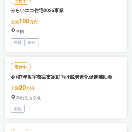
受付中
みらいエコ住宅2026事業
100
上限
万円
全国
外壁
屋根
受付中
令和7年度宇都宮市家庭向け脱炭素化促進補助金
20
上限
万円
宇都宮市全域
屋根