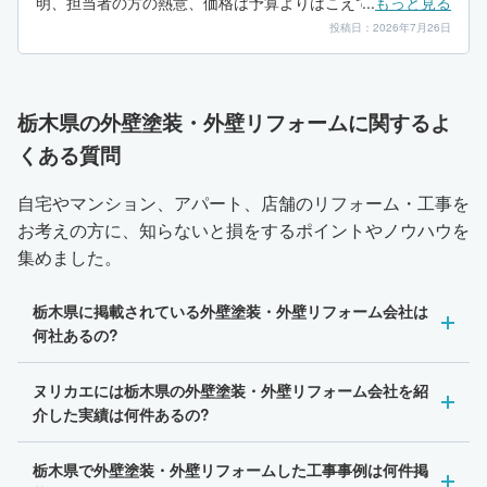
明、担当者の方の熱意、価格は予算よりはこえてましたが、
...
もっと見る
信頼できると思い決めさせて貰いました。でも、やっぱ担当
投稿日：2026年7月26日
者の方の人柄かな、、、、
栃木県の外壁塗装・外壁リフォームに関するよ
くある質問
自宅やマンション、アパート、店舗のリフォーム・工事を
お考えの方に、知らないと損をするポイントやノウハウを
集めました。
栃木県に掲載されている外壁塗装・外壁リフォーム会社は
何社あるの?
ヌリカエには栃木県の外壁塗装・外壁リフォーム会社を紹
介した実績は何件あるの?
栃木県で外壁塗装・外壁リフォームした工事事例は何件掲