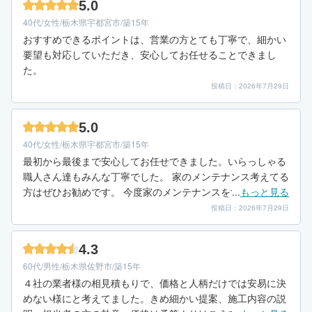
5.0
40代/女性/栃木県宇都宮市/築15年
おすすめできるポイントは、営業の方とても丁寧で、細かい
要望も対応していただき、安心してお任せることできまし
た。
投稿日：2026年7月29日
5.0
40代/女性/栃木県宇都宮市/築15年
最初から最後まで安心してお任せできました。いらっしゃる
職人さん達もみんな丁寧でした。 家のメンテナンス考えてる
方はぜひお勧めです。 今度家のメンテナンスをする時もよろ
...
もっと見る
しくお願いいたします。 本当にありがとうございました。
投稿日：2026年7月29日
4.3
60代/男性/栃木県佐野市/築15年
４社の業者様の相見積もりで、価格と人柄だけでは安易に決
めない様にと考えてました。きめ細かい提案、施工内容の説