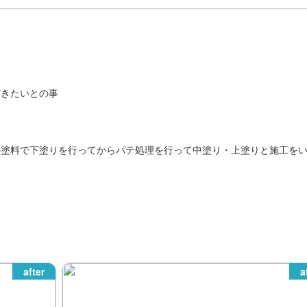
だきたいとの事
の塗料で下塗りを行ってからパテ処理を行って中塗り・上塗りと施工を
after
a