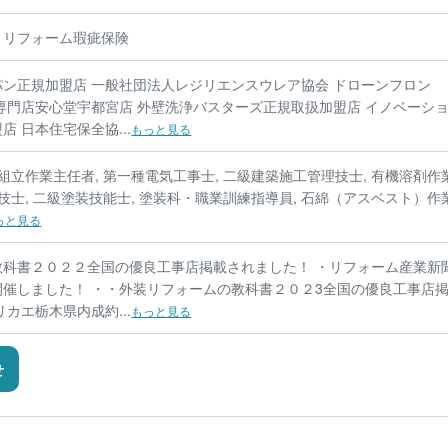
、リフォーム瑕疵保険
ン正規加盟店 一般社団法人レジリエンスウレア協会 ドローンフロン
専門店安心堂宇都宮店 外壁洗浄バスターズ正規取扱加盟店 イノベーシ
 日本住宅保全協...
もっと見る
組立作業主任者, 第一種電気工事士, 二級建築施工管理技士, 有機溶剤作
技士, 二級塗装技能士, 塗装科・職業訓練指導員, 石綿（アスベスト）作
っと見る
教科書２０２２全国の優良工事店掲載されました！ ・リフォーム産業新
催しました！ ・・外装リフォームの教科書２０２3全国の優良工事店
カエ栃木県内成約...
もっと見る
せ