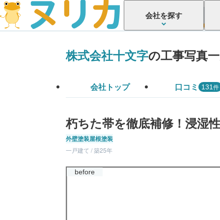
会社を探す
株式会社十文字
の工事写真一
会社トップ
口コミ
件
131
朽ちた帯を徹底補修！浸湿
外壁塗装
屋根塗装
一戸建て / 築25年
before