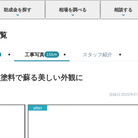
助成金を探す
相場を調べる
相談する
覧
工事写真
スタッフ紹介
件
155
性塗料で蘇る美しい外観に
投稿日:2022年0
after