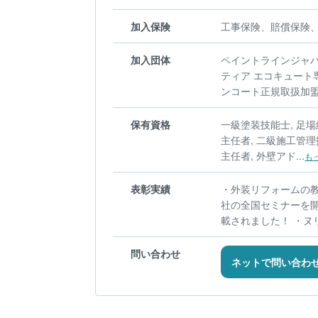
加入保険
工事保険、賠償保険
加入団体
ペイントラインジャパ
ティア エコキュート
ンコート正規取扱加盟店
保有資格
一級塗装技能士, 足場
主任者, 二級施工管理
主任者, 外壁アド...
も
表彰実績
・外装リフォームの
社の全国セミナーを開
載されました！ ・ヌリ
問い合わせ
ネットで問い合わ