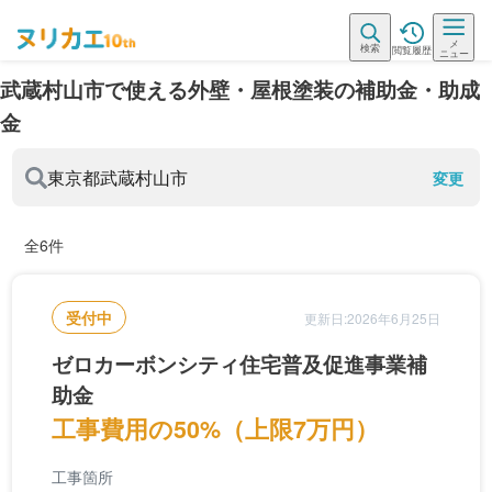
メ
検索
閲覧履歴
ニュー
武蔵村山市で使える外壁・屋根塗装の補助金・助成
金
東京都
武蔵村山市
変更
全6件
受付中
更新日:2026年6月25日
ゼロカーボンシティ住宅普及促進事業補
助金
工事費用の50%（上限7万円）
工事箇所