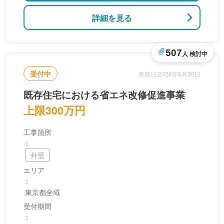
詳細を見る
507
人 検討中
受付中
更新日:2026年6月30日
既存住宅における省エネ改修促進事業
上限300万円
工事箇所
：
外壁
エリア
：
東京都全域
受付期間
：