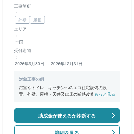
工事箇所
：
外壁
屋根
エリア
：
全国
受付期間
：
2026年6月30日 ～ 2026年12月31日
対象工事の例
浴室やトイレ、キッチンへのエコ住宅設備の設
置、外壁、屋根・天井又は床の断熱改修、窓やド
もっと見る
アなどの開口部の断熱改修工事、段差の解消など
のバリアフリー改修
助成金が使えるか診断する
詳細を見る