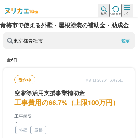
メ
検索
閲覧履歴
ニュー
青梅市で使える外壁・屋根塗装の補助金・助成金
東京都
青梅市
変更
全6件
受付中
更新日:2026年6月25日
空家等活用支援事業補助金
工事費用の66.7%（上限100万円）
工事箇所
：
外壁
屋根