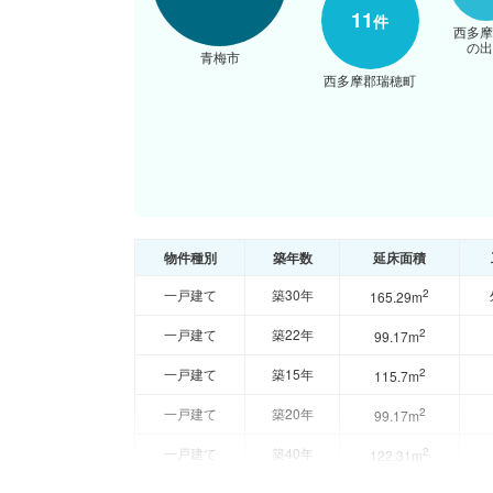
11
件
西多
の
青梅市
西多摩郡瑞穂町
物件種別
築年数
延床面積
一戸建て
築30年
2
165.29m
一戸建て
築22年
2
99.17m
一戸建て
築15年
2
115.7m
一戸建て
築20年
2
99.17m
一戸建て
築40年
2
122.31m