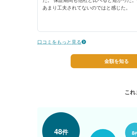
あまり工夫されてないのではと感じた。
2
工事期間
70代/男性/一戸建て
口コミをもっと見る
エリア：東京都羽村市
築年数：23年
金額を知る
これ
48
件
8