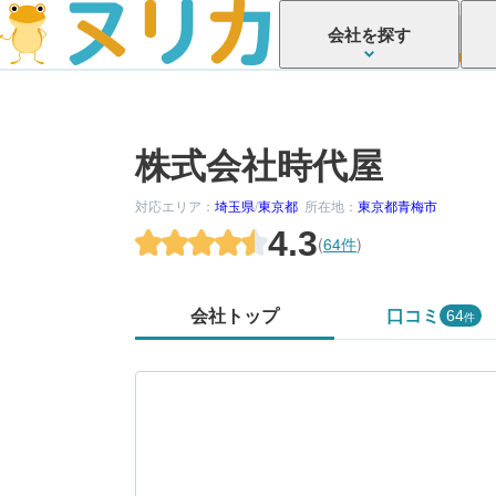
会社を探す
株式会社時代屋
対応エリア：
埼玉県
/
東京都
所在地：
東京都青梅市
4.3
(
64件
)
会社トップ
口コミ
64
件
かがでしたか？
してみましょう