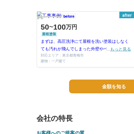
after
before
50
100
万円
〜
屋根塗装
まずは、高圧洗浄にて屋根を洗い塗装はしなく
ても汚れが飛んでしまった外壁やベランダも一
...
もっと見る
対応エリア：東京都青梅市
緒に洗い流します。
建物：一戸建て
金額を知る
会社の特長
お客様へのご提案の質