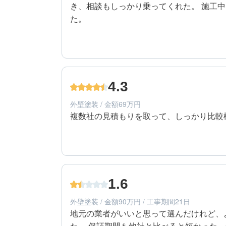
き、相談もしっかり乗ってくれた。 施工
た。
5
工事期間
30代/男性/一戸建て
エリア：東京都西多摩郡瑞穂町
4.3
築年数：5年
外壁塗装 / 金額69万円
複数社の見積もりを取って、しっかり比較
4
提案内容
30代/男性/一戸建て
エリア：東京都西多摩郡瑞穂町
1.6
築年数：5年
外壁塗装 / 金額90万円 / 工事期間21日
地元の業者がいいと思って選んだけれど、
た。 保証期間も他社と比べると短かった