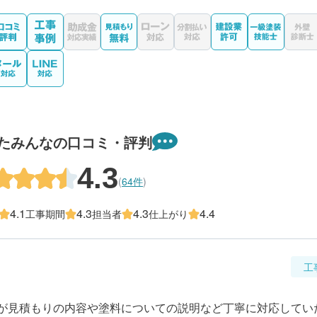
たみんなの口コミ・評判
4.3
(
64件
)
4.1
4.3
4.3
4.4
工事期間
担当者
仕上がり
工
が見積もりの内容や塗料についての説明など丁寧に対応してい