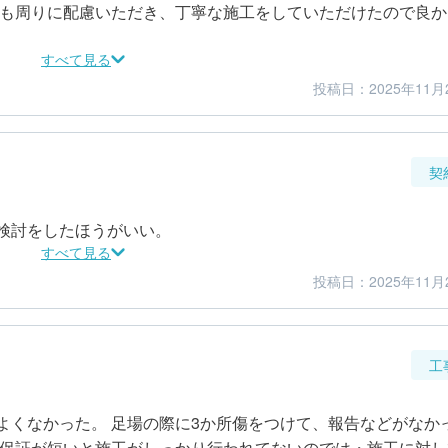
中も周りに配慮いただき、丁寧な施工をしていただけたので良か
すべて見る
投稿日：2025年11月
5
5
仕上がり
満足度
契
検討をしたほうがいい。
すべて見る
投稿日：2025年11月
4
5
金額感
担当者
工
よくなかった。 足場の際に3か所傷をつけて、報告などがなか
。保証が短いと施工がしっかり行われてないのでは・施工に対し