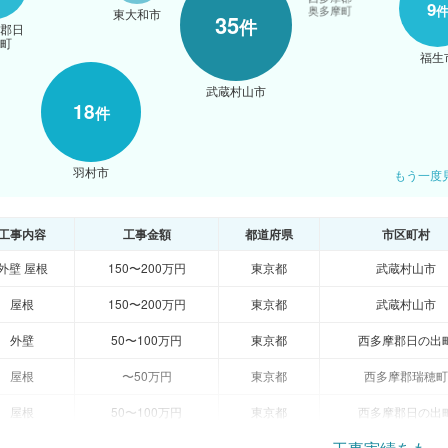
9
東大和市
35
件
摩郡日
出町
福生
武蔵村山市
18
件
羽村市
もう一度
工事内容
工事金額
都道府県
市区町村
外壁 屋根
150〜200万円
東京都
武蔵村山市
屋根
150〜200万円
東京都
武蔵村山市
外壁
50〜100万円
東京都
西多摩郡日の出
屋根
〜50万円
東京都
西多摩郡瑞穂町
屋根
50〜100万円
東京都
西多摩郡日の出