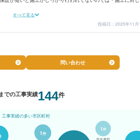
すべて見る
投稿日：2025年11月
2
1
仕上がり
満足度
問い合わせ
144
までの工事実績
件
工事実績の多い市区町村
1
件
1
件
西多摩郡
件
奥多摩町