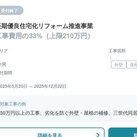
受付終了
長期優良住宅化リフォーム推進事業
工事費用の33%（上限210万円）
リア
工事箇所
：
全国
外壁
屋
付期間
2025年5月20日 ～ 2025年12月22日
対象工事の例
30万円以上の工事、劣化を防ぐ外壁・屋根の補修、三世代同
風呂の増設、バリアフリー改修、断熱改修工事
詳細を見る