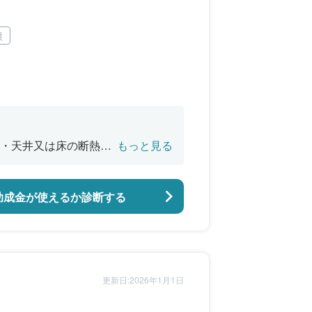
根
・天井又は床の断熱改
もっと見る
バリアフリー改修
助成金が使えるか診断する
更新日:2026年1月1日