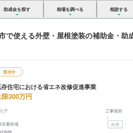
助成金を探す
相場を調べる
相談する
市で使える外壁・屋根塗装の補助金・助
件
受付中
既存住宅における省エネ改修促進事業
上限300万円
リア
工事箇所
：
東京都全域
外壁
付期間