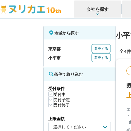
会社を探す
地域から探す
小平
東京都
変更する
全4
小平市
変更する
条件で絞り込む
受付条件
受付中
受付予定
受付終了
エ
：
上限金額
受