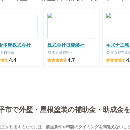
pair多摩株式会社
株式会社日建装社
キズナ工務
社YKT）
京都日野市
東京都昭島市
東京都三鷹
4.4
4.7
4
平市で外壁・屋根塗装の補助金・助成金
制度を利用するためには、
前提条件や申請のタイミングを間違えない
こ