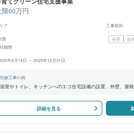
子育てグリーン住宅支援事業
上限60万円
リア
工事箇所
：
全国
外壁
屋
付期間
2025年4月14日 ～ 2025年12月31日
対象工事の例
浴室やトイレ、キッチンへのエコ住宅設備の設置、外壁、屋根
修、窓やドアなどの開口部の断熱改修工事、段差の解消などの
詳細を見る