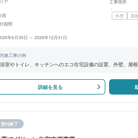
リア
工事箇所
：
全国
外壁
屋
付期間
2026年6月30日 ～ 2026年12月31日
対象工事の例
浴室やトイレ、キッチンへのエコ住宅設備の設置、外壁、屋根
修、窓やドアなどの開口部の断熱改修工事、段差の解消などの
詳細を見る
受付終了