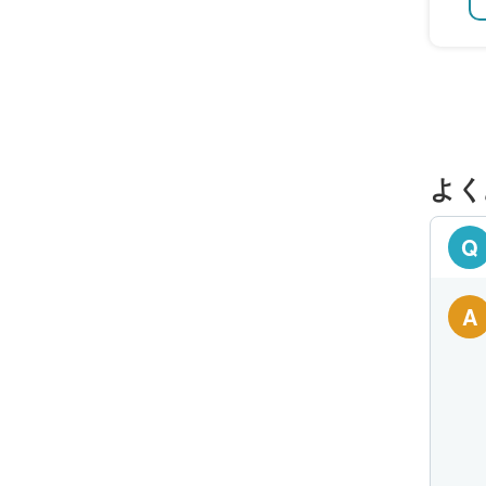
よく
Q
A