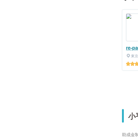
re-
東
小
助成金