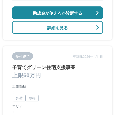
アなどの開口部の断熱改修工事、段差の解消など
のバリアフリー改修
助成金が使えるか診断する
詳細を見る
受付終了
更新日:2026年1月1日
子育てグリーン住宅支援事業
上限60万円
工事箇所
：
外壁
屋根
エリア
：