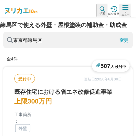
メ
検索
閲覧履歴
ニュー
練馬区で使える外壁・屋根塗装の補助金・助成金
東京都
練馬区
変更
全4件
507
人 検討中
受付中
更新日:2026年6月30日
既存住宅における省エネ改修促進事業
上限300万円
工事箇所
：
外壁