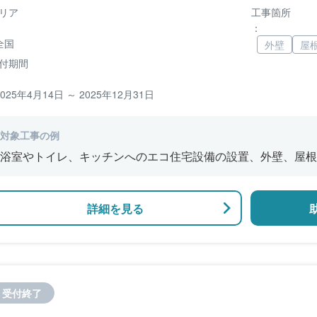
リア
工事箇所
：
全国
外壁
屋
付期間
2025年4月14日 ～ 2025年12月31日
対象工事の例
浴室やトイレ、キッチンへのエコ住宅設備の設置、外壁、屋根
修、窓やドアなどの開口部の断熱改修工事、段差の解消などの
詳細を見る
受付終了