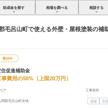
助成金を探す
相場を調べる
相談する
郡毛呂山町で使える外壁・屋根塗装の補
件
受付中
定住促進補助金
工事費用の50%（上限20万円）
リア
工事箇所
：
入間郡毛呂山町全域
屋根
外