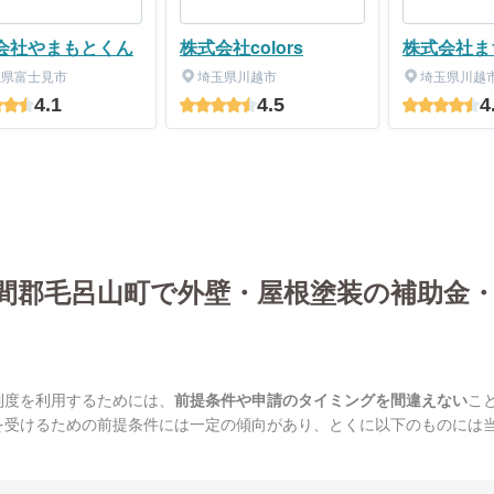
会社やまもとくん
株式会社colors
株式会社ま
玉県富士見市
埼玉県川越市
埼玉県川越
4.1
4.5
4
間郡毛呂山町で外壁・屋根塗装の補助金
制度を利用するためには、
前提条件や申請のタイミングを間違えない
こ
を受けるための前提条件には一定の傾向があり、とくに以下のものには