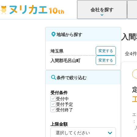
会社を探す
地域から探す
入間
埼玉県
変更する
全4
入間郡毛呂山町
変更する
条件で絞り込む
受付条件
受付中
受付予定
受付終了
エ
：
上限金額