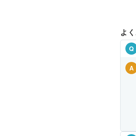
よく
Q
A