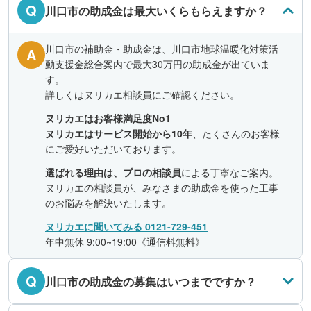
Q
川口市の助成金は最大いくらもらえますか？
川口市の補助金・助成金は、川口市地球温暖化対策活
A
動支援金総合案内で最大30万円の助成金が出ていま
す。
詳しくはヌリカエ相談員にご確認ください。
ヌリカエはお客様満足度No1
ヌリカエはサービス開始から10年
、たくさんのお客様
にご愛好いただいております。
選ばれる理由は、プロの相談員
による丁寧なご案内。
ヌリカエの相談員が、みなさまの助成金を使った工事
のお悩みを解決いたします。
ヌリカエに聞いてみる 0121-729-451
年中無休 9:00~19:00《通信料無料》
Q
川口市の助成金の募集はいつまでですか？