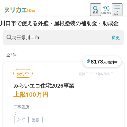
メ
検索
閲覧履歴
ニュー
川口市で使える外壁・屋根塗装の補助金・助成金
埼玉県
川口市
変更
全7件
8173
人 検討中
受付中
更新日:2026年6月30日
みらいエコ住宅2026事業
上限100万円
工事箇所
：
外壁
屋根