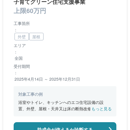
子育てグリーン住宅支援事業
上限60万円
工事箇所
：
外壁
屋根
エリア
：
全国
受付期間
：
2025年4月14日 ～ 2025年12月31日
対象工事の例
浴室やトイレ、キッチンへのエコ住宅設備の設
置、外壁、屋根・天井又は床の断熱改修、窓やド
もっと見る
アなどの開口部の断熱改修工事、段差の解消など
のバリアフリー改修
助成金が使えるか診断する