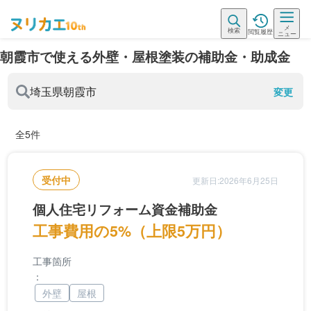
メ
検索
閲覧履歴
ニュー
朝霞市で使える外壁・屋根塗装の補助金・助成金
埼玉県
朝霞市
変更
全5件
受付中
更新日:2026年6月25日
個人住宅リフォーム資金補助金
工事費用の5%（上限5万円）
工事箇所
：
外壁
屋根