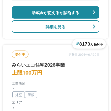
工事
助成金が使えるか診断する
詳細を見る
8173
人 検討中
受付中
更新日:2026年6月30日
みらいエコ住宅2026事業
上限100万円
工事箇所
：
外壁
屋根
エリア
：