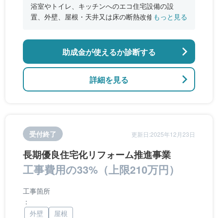
浴室やトイレ、キッチンへのエコ住宅設備の設
置、外壁、屋根・天井又は床の断熱改修、窓やド
もっと見る
アなどの開口部の断熱改修工事、段差の解消など
のバリアフリー改修
助成金が使えるか診断する
詳細を見る
受付終了
更新日:2025年12月23日
長期優良住宅化リフォーム推進事業
工事費用の33%（上限210万円）
工事箇所
：
外壁
屋根