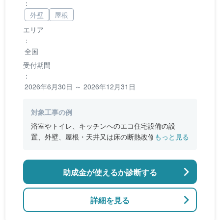
：
外壁
屋根
エリア
：
全国
受付期間
：
2026年6月30日 ～ 2026年12月31日
対象工事の例
浴室やトイレ、キッチンへのエコ住宅設備の設
置、外壁、屋根・天井又は床の断熱改修、窓やド
もっと見る
アなどの開口部の断熱改修工事、段差の解消など
のバリアフリー改修
助成金が使えるか診断する
詳細を見る