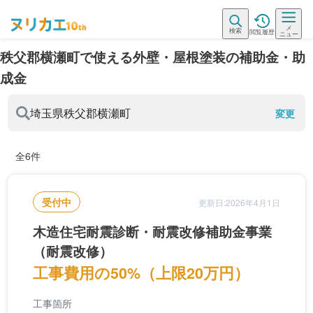
メ
検索
閲覧履歴
ニュー
秩父郡横瀬町で使える外壁・屋根塗装の補助金・助
成金
埼玉県
秩父郡横瀬町
変更
全6件
受付中
更新日:2026年4月1日
木造住宅耐震診断・耐震改修補助金事業
（耐震改修）
工事費用の50%（上限20万円）
工事箇所