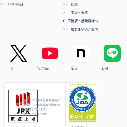
記事を読む
店舗
工場・倉庫
工務店・塗装店様へ
加盟希望のご案内
X
YouTube
Note
LINE
ヌリカエは東京証券取引所に
上場している株式会社Speee
が運営しています。
証券コード：4499