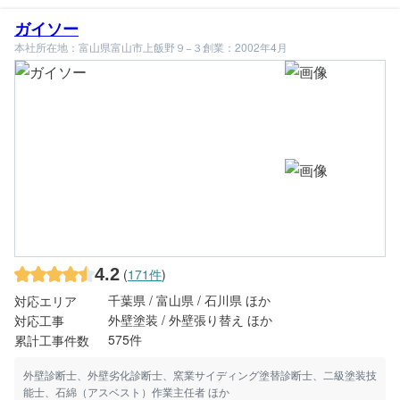
ガイソー
本社所在地：富山県富山市上飯野９−３
創業：2002年4月
4.2
(
171件
)
千葉県 / 富山県 / 石川県 ほか
対応エリア
外壁塗装 / 外壁張り替え ほか
対応工事
575件
累計工事件数
外壁診断士、外壁劣化診断士、窯業サイディング塗替診断士、二級塗装技
能士、石綿（アスベスト）作業主任者 ほか