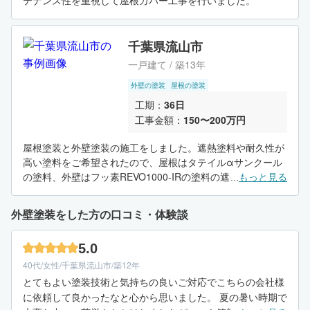
テナンス性を重視して屋根カバー工事を行いました。
千葉県流山市
一戸建て / 築13年
外壁の塗装
屋根の塗装
工期：
36日
工事金額：
150〜200万円
屋根塗装と外壁塗装の施工をしました。遮熱塗料や耐久性が
高い塗料をご希望されたので、屋根はタテイルαサンクール
の塗料、外壁はフッ素REVO1000-IRの塗料の遮熱効果のあ
...
もっと見る
るフッ素塗料を使い仕上げました。
外壁塗装をした方の口コミ・体験談
5.0
40代/女性/千葉県流山市/築12年
とてもよい塗装技術と気持ちの良いご対応でこちらの会社様
に依頼して良かったなと心から思いました。 夏の暑い時期で