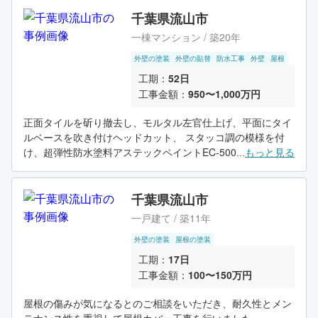
千葉県流山市
一棟マンション / 築20年
外壁の塗装
外壁の貼替
防水工事
外壁
屋根
工期：
52日
工事金額：
950〜1,000万円
正面タイルを斫り撤去し、モルタル左官仕上げ、平面にタイ
ルベースを吹き付けヘッドカット、 スタッコ調の模様を付
け、超弾性防水塗料アステックペイントEC-5000PCMにて外
...
もっと見る
壁を施工いたしました。
千葉県流山市
一戸建て / 築11年
外壁の塗装
屋根の塗装
工期：
17日
工事金額：
100〜150万円
屋根の傷みが気になるとのご相談をいただき、耐久性とメン