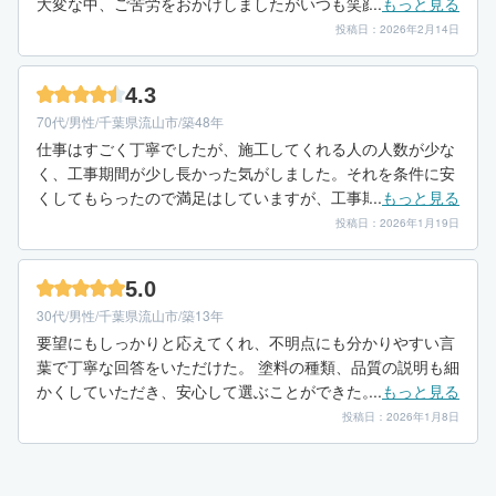
大変な中、ご苦労をおかけしましたがいつも笑顔で塗装して
...
もっと見る
くださりありがたいものでした。 塗装後に色の変更を相談で
投稿日：2026年2月14日
きたのはとても助かりました。
4.3
70代/男性/千葉県流山市/築48年
仕事はすごく丁寧でしたが、施工してくれる人の人数が少な
く、工事期間が少し長かった気がしました。それを条件に安
くしてもらったので満足はしていますが、工事期間が少し長
...
もっと見る
くても良い方、時間に余裕がある方にはお勧めできます。
投稿日：2026年1月19日
5.0
30代/男性/千葉県流山市/築13年
要望にもしっかりと応えてくれ、不明点にも分かりやすい言
葉で丁寧な回答をいただけた。 塗料の種類、品質の説明も細
かくしていただき、安心して選ぶことができた。 施工が完了
...
もっと見る
したあとも綺麗に掃除もしてくれ満足している。 近隣への配
投稿日：2026年1月8日
慮にも気を使ってくれ、挨拶回りにもちゃんと行ってくれ
た。