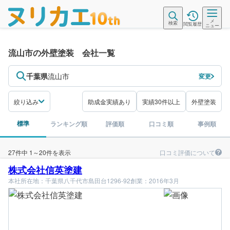
メ
検索
閲覧履歴
ニュー
流山市の外壁塗装 会社一覧
千葉県
流山市
変更
絞り込み
助成金実績あり
実績30件以上
外壁塗装
標準
ランキング順
評価順
口コミ順
事例順
口コミ評価について
27件中 1～20件を表示
株式会社信英塗建
本社所在地：千葉県八千代市島田台1296-92
創業：2016年3月