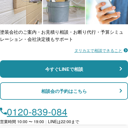
ご近所トラブルに
防水工事
賠償保険
塗装会社のご案内・お見積り相談・お断り代行・予算シミュ
レーション・会社決定後もサポート
ヌリカエで相談できること
施工不良に​備える
マンション・アパート対応
瑕疵保険
今すぐLINEで相談
支払い対応
相談会の予約はこちら
店舗・事務所対応
月々​分割で​お支払い
0120-839-084
ローン利用
営業時間 10:00 〜 19:00
｜
LINEは22:00まで