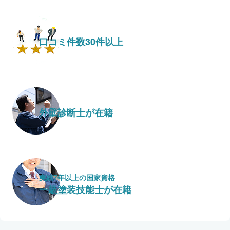
口コミ件数30件以上
外壁診断士が在籍
実績7年以上の国家資格
一級塗装技能士が在籍
保証・保険
こだわり・特徴