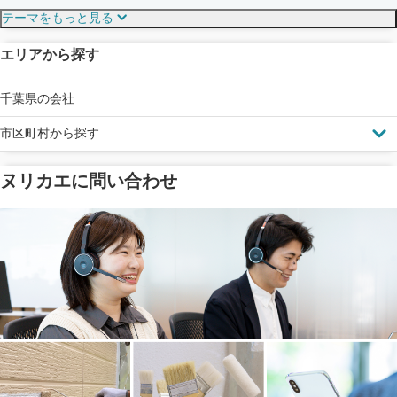
テーマをもっと見る
エリアから探す
見えにくい屋根も安心
完成保証
ドローン診断
千葉県の会社
市区町村から探す
ヌリカエに問い合わせ
塗料の​品質を​保証
省エネ効果
メーカー保証
断熱・遮熱塗料対応
工事保険
雨漏り修繕