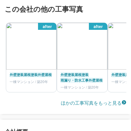
この会社の他の工事写真
after
after
外壁塗装
屋根塗装
外壁
屋根
外壁塗装
屋根塗装
外壁塗装
屋
雨漏り・防水工事
外壁
屋根
一棟マンション / 築20年
一棟マンション
一棟マンション / 築20年
ほかの工事写真をもっと見る