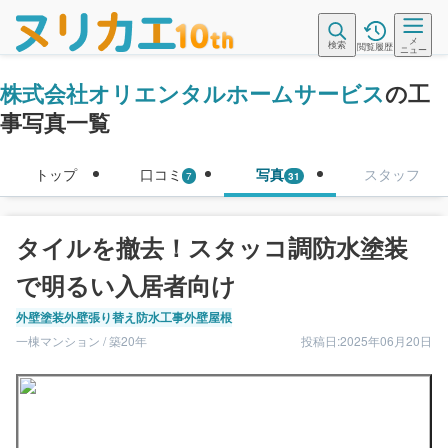
メ
検索
閲覧履歴
ニュー
株式会社オリエンタルホームサービス
の工
事写真一覧
トップ
口コミ
写真
スタッフ
7
31
タイルを撤去！スタッコ調防水塗装
で明るい入居者向け
外壁塗装
外壁張り替え
防水工事
外壁
屋根
一棟マンション / 築20年
投稿日:2025年06月20日