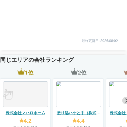
最終更新日: 2026/08/02
同じエリアの会社ランキング
1位
2位
株式会社マハロホーム
塗り処ハケと手（株式会
株式会社
社ユーモア）
4.2
4.4