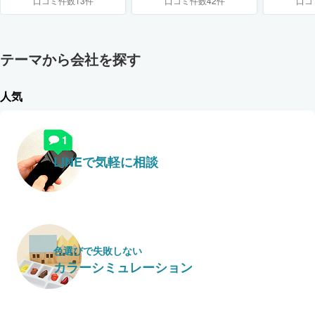
口コミ件数13件
口コミ件数42件
口コ
テーマから会社を探す
人気
LINEで気軽に相談
色選びで失敗しない
カラーシミュレーション