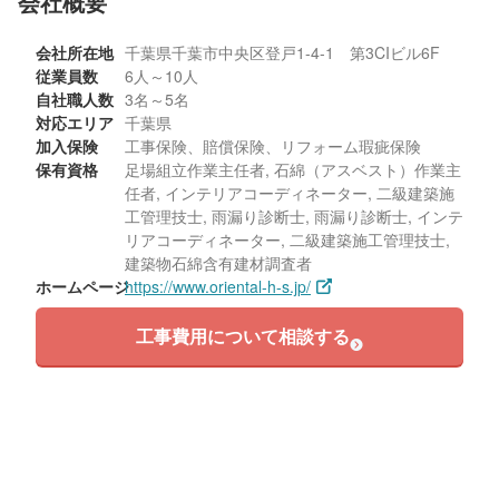
会社概要
会社所在地
千葉県千葉市中央区登戸1-4-1 第3CIビル6F
従業員数
6人～10人
自社職人数
3名～5名
対応エリア
千葉県
加入保険
工事保険、賠償保険、リフォーム瑕疵保険
保有資格
足場組立作業主任者, 石綿（アスベスト）作業主
任者, インテリアコーディネーター, 二級建築施
工管理技士, 雨漏り診断士, 雨漏り診断士, インテ
リアコーディネーター, 二級建築施工管理技士,
建築物石綿含有建材調査者
ホームページ
https://www.oriental-h-s.jp/
工事費用について相談する