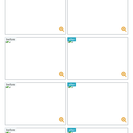
before
after
before
after
before
after