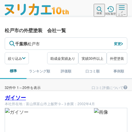
メ
検索
閲覧履歴
ニュー
松戸市の外壁塗装 会社一覧
千葉県
松戸市
変更
絞り込み
助成金実績あり
実績30件以上
外壁塗装
標準
ランキング順
評価順
口コミ順
事例順
口コミ評価について
32件中 1～20件を表示
ガイソー
本社所在地：富山県富山市上飯野９−３
創業：2002年4月