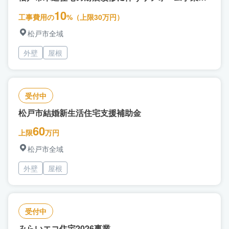
助金
10
工事費用の
%（上限30万円）
松戸市全域
外壁
屋根
受付中
松戸市結婚新生活住宅支援補助金
60
上限
万円
松戸市全域
外壁
屋根
受付中
みらいエコ住宅2026事業