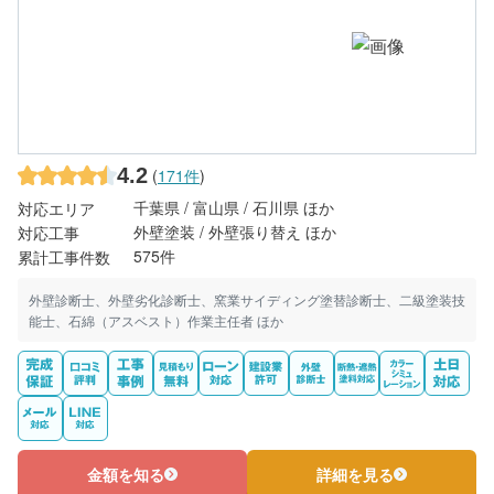
4.2
(
171件
)
千葉県 / 富山県 / 石川県 ほか
対応エリア
外壁塗装 / 外壁張り替え ほか
対応工事
575件
累計工事件数
外壁診断士、外壁劣化診断士、窯業サイディング塗替診断士、二級塗装技
能士、石綿（アスベスト）作業主任者 ほか
金額を知る
詳細を見る