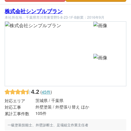
株式会社シンプルプラン
本社所在地：千葉県市川市東菅野5-8-23-1F-B
創業：2016年9月
4.2
(
45件
)
茨城県 / 千葉県
対応エリア
外壁塗装 / 外壁張り替え ほか
対応工事
105件
累計工事件数
一級塗装技能士、外壁診断士、足場組立作業主任者