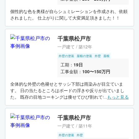
個性的な色を奥様が自らシュミレーションを作成され、依頼
されました。 仕上がりに関して大変満足頂きました！！
千葉県松戸市
一戸建て / 築12年
外壁の塗装
屋根の塗装
外壁
屋根
工期：
19日
工事金額：
100〜150万円
全体的な外壁の色褪せとサッシ下部は雨染みが目立ていま
す。 日の当たるところはボードの浮きや反りが出ていまし
た。 既存の目地コーキングは痩せてひび割れていました。固
...
もっと見る
くなって劣化しているので、打替え工事となります。 コーキ
ング補修後、外壁下地調整：アステックペイントのエピテッ
クＷＥプライマーを塗装していきます。 プライマーが乾燥
千葉県松戸市
後、主剤のアステックペイントEC-2000FIRの中塗りを塗装
一戸建て / 築11年
していきます。 最後にアステックペイントEC-2000FIRの上
塗りを塗装し完成です。
外壁の塗装
外壁