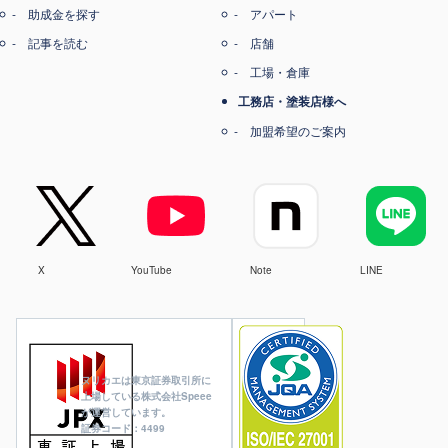
助成金を探す
アパート
記事を読む
店舗
工場・倉庫
工務店・塗装店様へ
加盟希望のご案内
X
YouTube
Note
LINE
ヌリカエは東京証券取引所に
上場している株式会社Speee
が運営しています。
証券コード：4499