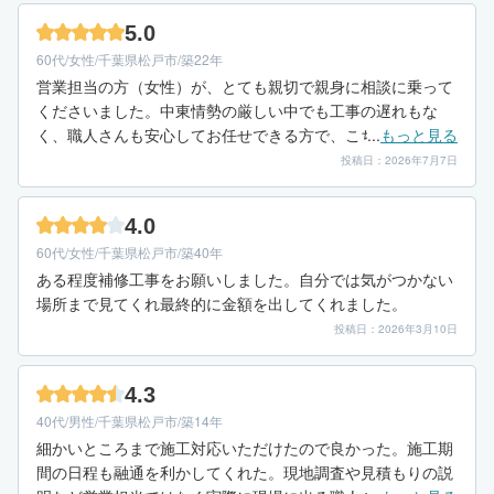
5.0
60代/女性/千葉県松戸市/築22年
営業担当の方（女性）が、とても親切で親身に相談に乗って
くださいました。中東情勢の厳しい中でも工事の遅れもな
く、職人さんも安心してお任せできる方で、こちらにお願い
...
もっと見る
してよかったです。工事以外でも、防犯カメラや庭の相談に
投稿日：2026年7月7日
も快く応じて下さり、精神的にもとても助けて頂きました。
本当に感謝しております。
4.0
60代/女性/千葉県松戸市/築40年
ある程度補修工事をお願いしました。自分では気がつかない
場所まで見てくれ最終的に金額を出してくれました。
投稿日：2026年3月10日
4.3
40代/男性/千葉県松戸市/築14年
細かいところまで施工対応いただけたので良かった。施工期
間の日程も融通を利かしてくれた。現地調査や見積もりの説