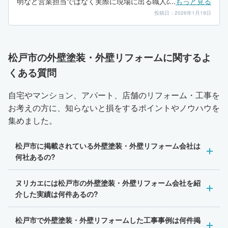
明など営業担当ではなく実際に現場に出る職人の方だったの
...
もっと見る
で話もスムーズに行うことができた。進捗状況などの報告も
投稿日：2026年1月19日
しっかり毎日連絡いただけた。
松戸市の外壁塗装・外壁リフォームに関するよ
くある質問
自宅やマンション、アパート、店舗のリフォーム・工事を
お考えの方に、知らないと損をするポイントやノウハウを
集めました。
松戸市に掲載されている外壁塗装・外壁リフォーム会社は
何社あるの?
ヌリカエには松戸市の外壁塗装・外壁リフォーム会社を紹
介した実績は何件あるの?
松戸市で外壁塗装・外壁リフォームした工事事例は何件掲