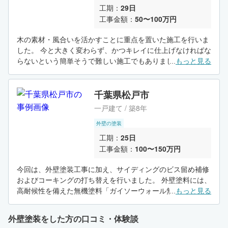
工期：
29日
工事金額：
50〜100万円
木の素材・風合いを活かすことに重点を置いた施工を行いま
した。 今と大きく変わらず、かつキレイに仕上げなければな
らないという簡単そうで難しい施工でもありました。 特に木
...
もっと見る
部はこれからも永くきれいな状態を継続させる為の選択とし
て、最適な材料を今回は選択いたしました。
千葉県松戸市
一戸建て / 築8年
外壁の塗装
工期：
25日
工事金額：
100〜150万円
今回は、外壁塗装工事に加え、サイディングのビス留め補修
およびコーキングの打ち替えを行いました。 外壁塗料には、
高耐候性を備えた無機塗料「ガイソーウォール無機ACE」を
...
もっと見る
使用しています。
外壁塗装をした方の口コミ・体験談