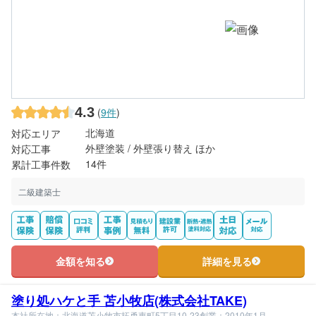
4.3
(
9件
)
北海道
対応エリア
外壁塗装 / 外壁張り替え ほか
対応工事
14件
累計工事件数
二級建築士
金額を知る
詳細を見る
塗り処ハケと手 苫小牧店(株式会社TAKE)
本社所在地：北海道苫小牧市拓勇東町5丁目10-23
創業：2010年1月