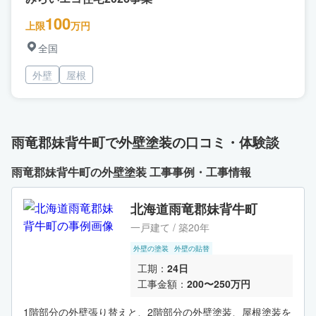
100
上限
万円
全国
外壁
屋根
雨竜郡妹背牛町で外壁塗装の口コミ・体験談
雨竜郡妹背牛町の外壁塗装 工事事例・工事情報
北海道雨竜郡妹背牛町
一戸建て / 築20年
外壁の塗装
外壁の貼替
工期：
24日
工事金額：
200〜250万円
1階部分の外壁張り替えと、2階部分の外壁塗装、屋根塗装を