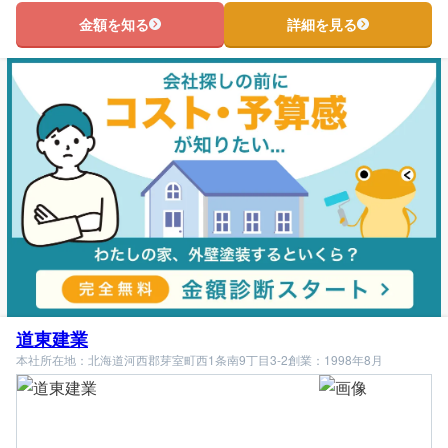
金額を知る
詳細を見る
道東建業
本社所在地：北海道河西郡芽室町西1条南9丁目3-2
創業：1998年8月