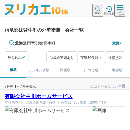
メ
検索
閲覧履歴
ニュー
雨竜郡妹背牛町の外壁塗装 会社一覧
北海道
雨竜郡妹背牛町
変更
絞り込み
助成金実績あり
実績30件以上
外壁塗装
標準
ランキング順
評価順
口コミ順
事例順
口コミ評価について
7件中 1～7件を表示
有限会社中川ホームサービス
本社所在地：北海道雨竜郡雨竜町字満寿32−300
創業：2005年1月