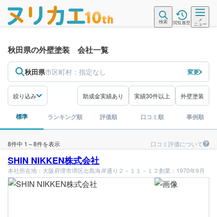
メ
検索
閲覧履歴
ニュー
秋田県の外壁塗装 会社一覧
秋田県
市区町村：
指定なし
変更
絞り込み
助成金実績あり
実績30件以上
外壁塗装
標準
ランキング順
評価順
口コミ順
事例順
口コミ評価について
8件中 1～8件を表示
SHIN NIKKEN株式会社
本社所在地：大阪府堺市堺区出島海岸通り２－１１－１２
創業：1970年9月