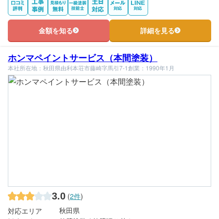
金額を知る
詳細を見る
ホンマペイントサービス（本間塗装）
本社所在地：秋田県由利本荘市藤崎字馬引7-1
創業：1990年1月
3.0
(
2件
)
秋田県
対応エリア