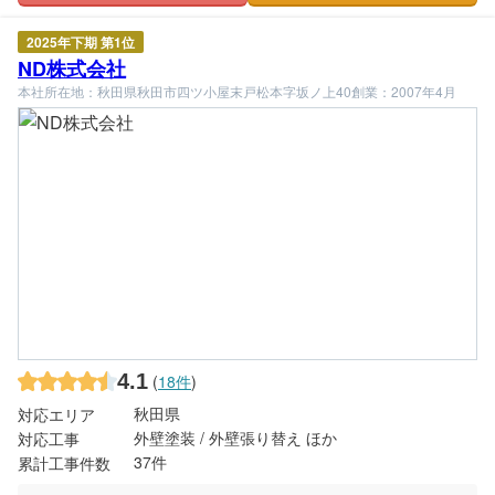
2025年下期 第1位
ND株式会社
本社所在地：秋田県秋田市四ツ小屋末戸松本字坂ノ上40
創業：2007年4月
4.1
(
18件
)
秋田県
対応エリア
外壁塗装 / 外壁張り替え ほか
対応工事
37件
累計工事件数