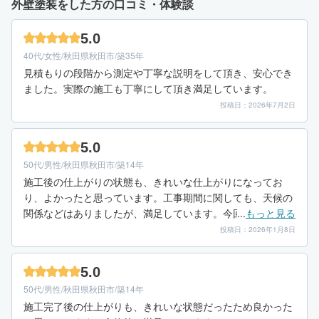
外壁塗装をした方の口コミ・体験談
5.0
40代/女性/秋田県秋田市/築35年
見積もりの段階から測定や丁寧な説明をして頂き、安心でき
ました。実際の施工も丁寧にして頂き満足しています。
投稿日：2026年7月2日
5.0
50代/男性/秋田県秋田市/築14年
施工後の仕上がりの状態も、きれいな仕上がりになってお
り、よかったと思っています。工事期間に関しても、天候の
関係などはありましたが、満足しています。今回の業者さん
...
もっと見る
に関して、不満に感じた点や、満足いかなかった点などは特
投稿日：2026年1月8日
になかったです。
5.0
50代/男性/秋田県秋田市/築14年
施工完了後の仕上がりも、きれいな状態だったため良かった