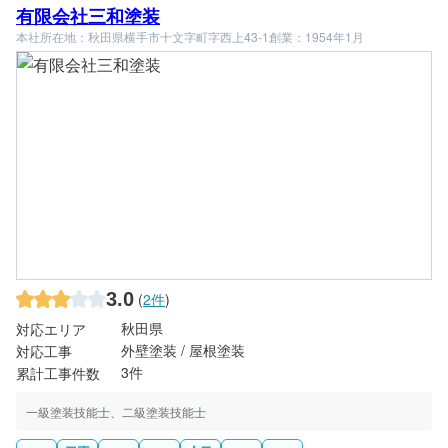
有限会社三和塗装
本社所在地：秋田県横手市十文字町字西上43-1
創業：1954年1月
3.0
(
2件
)
秋田県
対応エリア
外壁塗装 / 屋根塗装
対応工事
3件
累計工事件数
一級塗装技能士、二級塗装技能士