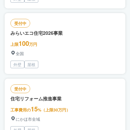
受付中
みらいエコ住宅2026事業
100
上限
万円
全国
外壁
屋根
受付中
住宅リフォーム推進事業
15
工事費用の
%（上限30万円）
にかほ市全域
外壁
屋根