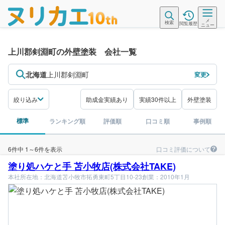
メ
検索
閲覧履歴
ニュー
上川郡剣淵町の外壁塗装 会社一覧
北海道
上川郡剣淵町
変更
絞り込み
助成金実績あり
実績30件以上
外壁塗装
標準
ランキング順
評価順
口コミ順
事例順
口コミ評価について
6件中 1～6件を表示
塗り処ハケと手 苫小牧店(株式会社TAKE)
本社所在地：北海道苫小牧市拓勇東町5丁目10-23
創業：2010年1月