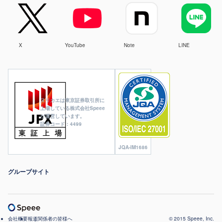
X
YouTube
Note
LINE
ヌリカエは東京証券取引所に
上場している株式会社Speee
が運営しています。
証券コード：4499
JQA-IM1686
グループサイト
会社概要
報道関係者の皆様へ
© 2015 Speee, Inc.