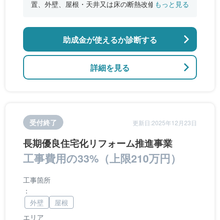
置、外壁、屋根・天井又は床の断熱改修、窓やド
もっと見る
アなどの開口部の断熱改修工事、段差の解消など
のバリアフリー改修
助成金が使えるか診断する
詳細を見る
受付終了
更新日:2025年12月23日
長期優良住宅化リフォーム推進事業
工事費用の33%（上限210万円）
工事箇所
：
外壁
屋根
エリア