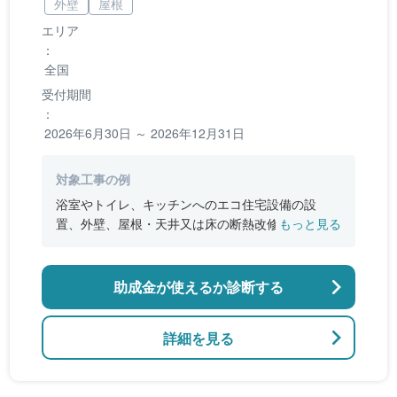
外壁
屋根
エリア
：
全国
受付期間
：
2026年6月30日 ～ 2026年12月31日
対象工事の例
浴室やトイレ、キッチンへのエコ住宅設備の設
置、外壁、屋根・天井又は床の断熱改修、窓やド
もっと見る
アなどの開口部の断熱改修工事、段差の解消など
のバリアフリー改修
助成金が使えるか診断する
詳細を見る