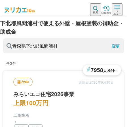
メ
検索
閲覧履歴
ニュー
下北郡風間浦村で使える外壁・屋根塗装の補助金・
助成金
青森県
下北郡風間浦村
変更
全3件
7958
人 検討中
受付中
更新日:2026年6月30日
みらいエコ住宅2026事業
上限100万円
工事箇所
：