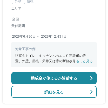
外壁
屋根
エリア
：
全国
受付期間
：
2026年6月30日 ～ 2026年12月31日
対象工事の例
浴室やトイレ、キッチンへのエコ住宅設備の設
置、外壁、屋根・天井又は床の断熱改修、窓やド
もっと見る
アなどの開口部の断熱改修工事、段差の解消など
のバリアフリー改修
助成金が使えるか診断する
詳細を見る