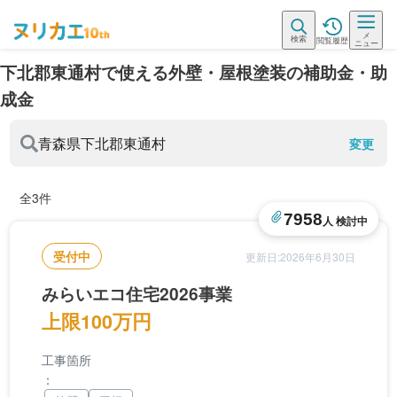
メ
検索
閲覧履歴
ニュー
下北郡東通村で使える外壁・屋根塗装の補助金・助
成金
青森県
下北郡東通村
変更
全3件
7958
人 検討中
受付中
更新日:2026年6月30日
みらいエコ住宅2026事業
上限100万円
工事箇所
：