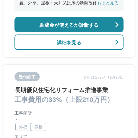
置、外壁、屋根・天井又は床の断熱改修、窓やド
もっと見る
アなどの開口部の断熱改修工事、段差の解消など
のバリアフリー改修
助成金が使えるか診断する
詳細を見る
受付終了
更新日:2025年12月23日
長期優良住宅化リフォーム推進事業
工事費用の33%（上限210万円）
工事箇所
：
外壁
屋根
エリア