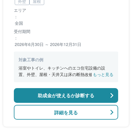
外壁
屋根
エリア
：
全国
受付期間
：
2026年6月30日 ～ 2026年12月31日
対象工事の例
浴室やトイレ、キッチンへのエコ住宅設備の設
置、外壁、屋根・天井又は床の断熱改修、窓やド
もっと見る
アなどの開口部の断熱改修工事、段差の解消など
のバリアフリー改修
助成金が使えるか診断する
詳細を見る