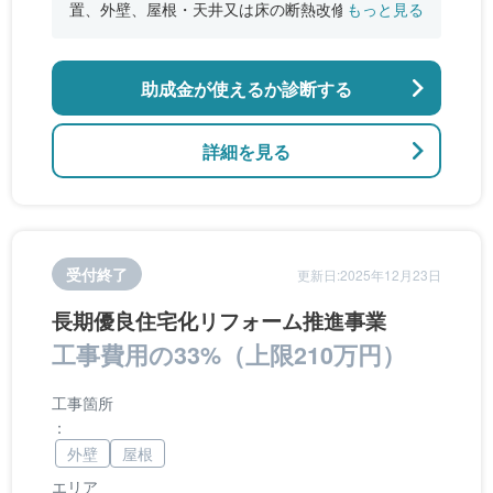
置、外壁、屋根・天井又は床の断熱改修、窓やド
もっと見る
アなどの開口部の断熱改修工事、段差の解消など
のバリアフリー改修
助成金が使えるか診断する
詳細を見る
受付終了
更新日:2025年12月23日
長期優良住宅化リフォーム推進事業
工事費用の33%（上限210万円）
工事箇所
：
外壁
屋根
エリア