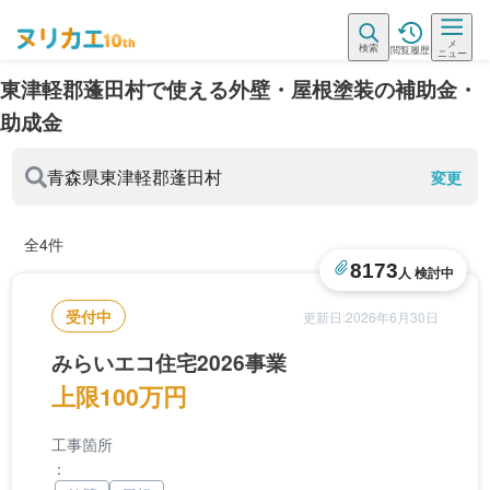
メ
検索
閲覧履歴
ニュー
東津軽郡蓬田村で使える外壁・屋根塗装の補助金・
助成金
青森県
東津軽郡蓬田村
変更
全4件
8173
人 検討中
受付中
更新日:2026年6月30日
みらいエコ住宅2026事業
上限100万円
工事箇所
：