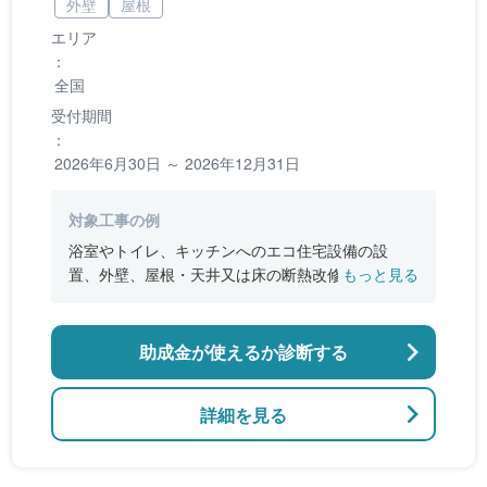
外壁
屋根
エリア
：
全国
受付期間
：
2026年6月30日 ～ 2026年12月31日
対象工事の例
浴室やトイレ、キッチンへのエコ住宅設備の設
置、外壁、屋根・天井又は床の断熱改修、窓やド
もっと見る
アなどの開口部の断熱改修工事、段差の解消など
のバリアフリー改修
助成金が使えるか診断する
詳細を見る