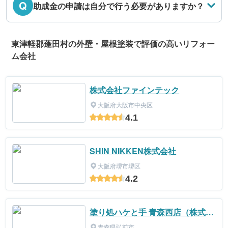
Q
助成金の申請は自分で行う必要がありますか？
東津軽郡蓬田村の外壁・屋根塗装で評価の高いリフォー
ム会社
株式会社ファインテック
大阪府大阪市中央区
4.1
SHIN NIKKEN株式会社
大阪府堺市堺区
4.2
塗り処ハケと手 青森西店（株式会
社佐藤塗装工業）
青森県弘前市