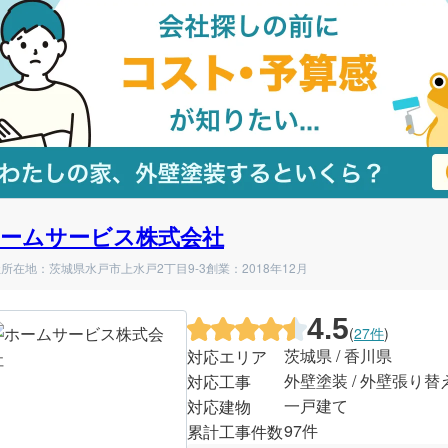
ームサービス株式会社
所在地：茨城県水戸市上水戸2丁目9-3
創業：2018年12月
4.5
(
27件
)
茨城県 / 香川県
対応エリア
外壁塗装 / 外壁張り替
対応工事
一戸建て
対応建物
97件
累計工事件数