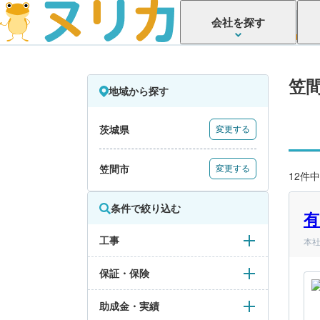
会社を探す
笠
地域から探す
茨城県
変更する
笠間市
変更する
12件中
条件で絞り込む
有
工事
本社
保証・保険
助成金・実績