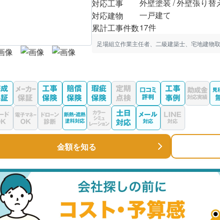
外壁塗装 / 外壁張り替
対応工事
一戸建て
対応建物
17件
累計工事件数
足場組立作業主任者、二級建築士、宅地建物
金額を知る