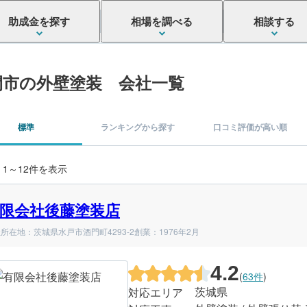
助成金を探す
相場を調べる
相談する
間市の外壁塗装 会社一覧
標準
ランキングから探す
口コミ評価が高い順
 1～12件を表示
限会社後藤塗装店
所在地：茨城県水戸市酒門町4293-2
創業：1976年2月
4.2
(
63件
)
茨城県
対応エリア