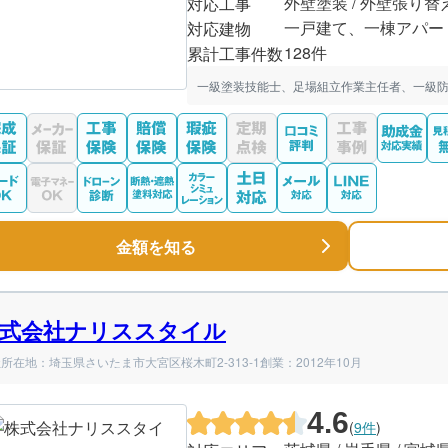
外壁塗装 / 外壁張り替
対応工事
一戸建て、一棟アパー
対応建物
128件
累計工事件数
一級塗装技能士、足場組立作業主任者、一級
金額を知る
式会社ナリススタイル
所在地：埼玉県さいたま市大宮区桜木町2-313-1
創業：2012年10月
4.6
(
9件
)