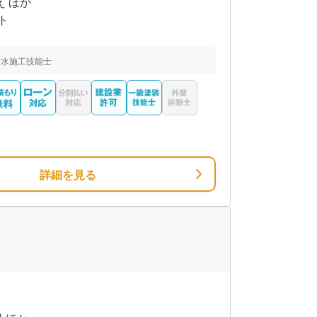
え ほか
ト
防水施工技能士
詳細を見る