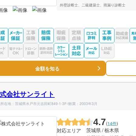
外壁診断士、二級建築士、雨漏り診断士
金額を知る
式会社サンライト
所在地：茨城県水戸市元吉田町849-1-3F-f
創業：2003年3月
4.7
(
14件
)
茨城県 / 栃木県
対応エリア