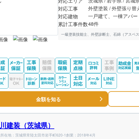
茨城県 / 岩手県 / 宮城
対応エリア
外壁塗装 / 外壁張り替
対応工事
一戸建て、一棟アパー
対応建物
48件
累計工事件数
一級塗装技能士、外壁診断士、石綿（アスベス
金額を知る
川建装（茨城県）
所在地：茨城県常陸太田市岩手町620-1
創業：2018年4月