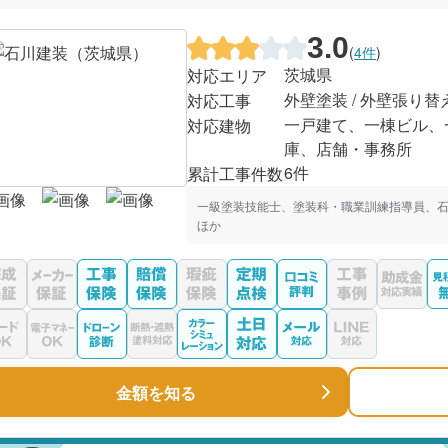
3.0
(
4件
)
茨城県
対応エリア
外壁塗装 / 外壁張り替
対応工事
一戸建て、一棟ビル、
対応建物
庫、店舗・事務所
6件
累計工事件数
一級塗装技能士、塗装科・職業訓練指導員、
ほか
金額を知る