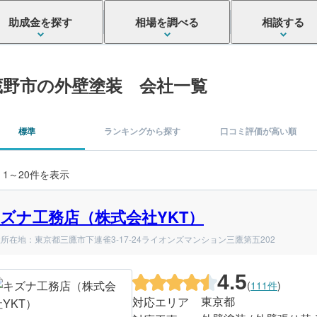
助成金を探す
相場を調べる
相談する
蔵野市の外壁塗装 会社一覧
標準
ランキングから探す
口コミ評価が高い順
 1～20件を表示
ズナ工務店（株式会社YKT）
所在地：東京都三鷹市下連雀3-17-24ライオンズマンション三鷹第五202
4.5
(
111件
)
東京都
対応エリア