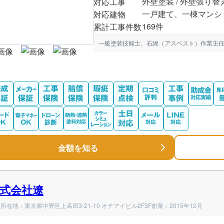
外壁塗装 / 外壁張り替
対応工事
一戸建て、一棟マンシ
対応建物
169件
累計工事件数
一級塗装技能士、石綿（アスベスト）作業主
金額を知る
式会社遼
所在地：東京都中野区上高田3-21-10 オチアイビル2F3F
創業：2015年12月