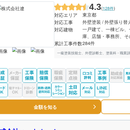
4.3
(
128件
)
東京都
対応エリア
外壁塗装 / 外壁張り替
対応工事
一戸建て、一棟ビル、
対応建物
庫、店舗・事務所、そ
284件
累計工事件数
一級塗装技能士、外壁診断士、塗装科・職業訓
金額を知る