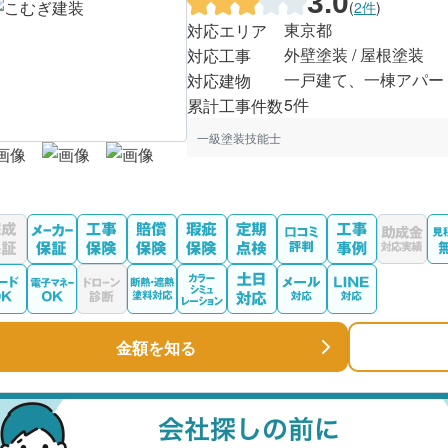
3.0
(
2件
)
東京都
対応エリア
外壁塗装 / 屋根塗装
対応工事
一戸建て、一棟アパー
対応建物
5件
累計工事件数
一級塗装技能士
金額を知る