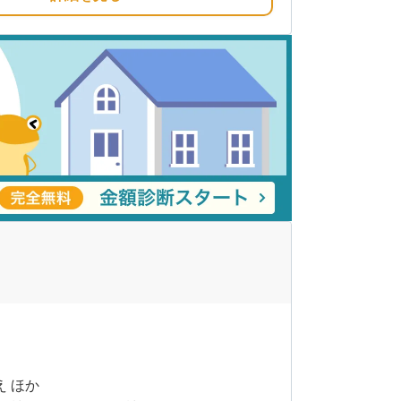
月
え ほか