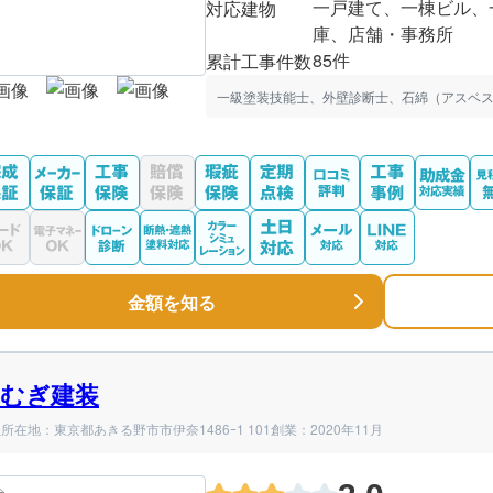
一戸建て、一棟ビル、
対応建物
庫、店舗・事務所
85件
累計工事件数
一級塗装技能士、外壁診断士、石綿（アスベス
金額を知る
むぎ建装
所在地：東京都あきる野市市伊奈1486ｰ1 101
創業：2020年11月