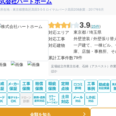
式会社ハートホーム
所在地：東京都豊島区高田3-5-5 ロイヤルパーク高田208
創業：2017年6月
3.9
(
25件
)
東京都 / 埼玉県
対応エリア
外壁塗装 / 外壁張り替
対応工事
一戸建て、一棟ビル、
対応建物
庫、店舗・事務所、そ
79件
累計工事件数
足場組立作業主任者、石綿（アスベスト）作
ほか
金額を知る