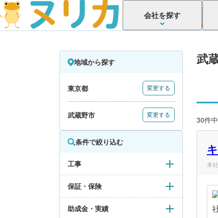
会社を探す
武
地域から探す
東京都
変更する
武蔵野市
変更する
30件中
条件で絞り込む
キ
工事
本社
保証・保険
助成金・実績