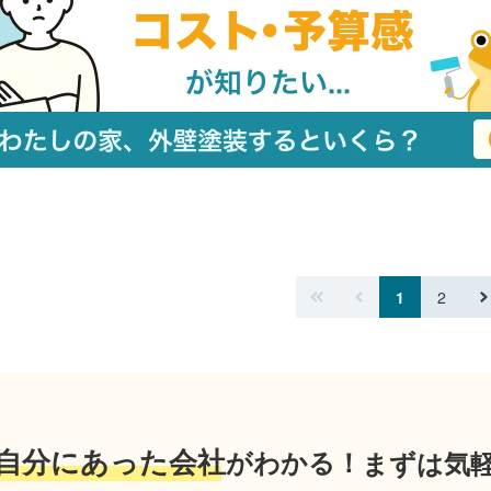
1
2
自分にあった会社
がわかる！
まずは気