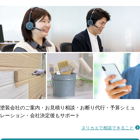
メーカー保証
断熱・遮熱塗料対応
工事保険
雨漏り修繕
ご近所トラブルに
防水工事
賠償保険
塗装会社のご案内・お見積り相談・お断り代行・予算シミュ
レーション・会社決定後もサポート
ヌリカエで相談できること
施工不良に​備える
マンション・アパート対応
瑕疵保険