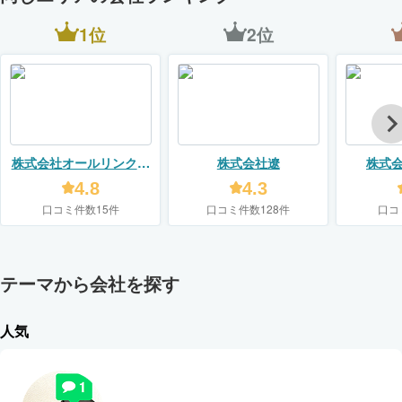
1位
2位
株式会社オールリンクリ
株式会社遼
株式
フォームズ
4.8
4.3
口コミ件数15件
口コミ件数128件
口コ
テーマから会社を探す
人気