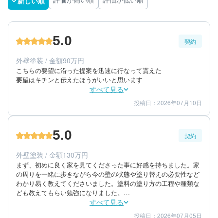
新しい順
評価が高い順
評価が低い順
5.0
契約
外壁塗装 / 金額90万円
こちらの要望に沿った提案を迅速に行なって貰えた

要望はキチンと伝えたほうがいいと思います
すべて見る
投稿日：2026年07月10日
5
5
提案内容
金額感
5
担当者
5.0
契約
70代/男性/一棟アパート
エリア：東京都日野市
外壁塗装 / 金額130万円
築年数：38年
まず、初めに良く家を見てくださった事に好感を持ちました。家
の周りを一緒に歩きながら今の壁の状態や塗り替えの必要性など
わかり易く教えてくださいました。塗料の塗り方の工程や種類な
ども教えてもらい勉強になりました。

担当の方が誠実で経験値の高い方だと思い安心して頼む事が出来
すべて見る
ました。

投稿日：2026年07月05日