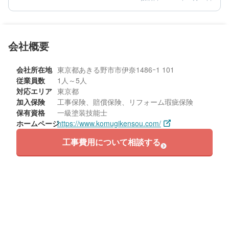
5
5
提案内容
金額感
金額も思っていたより安価だったのも決め手になりました。
5
担当者
60代/女性/一戸建て
会社概要
エリア：東京都あきる野市
築年数：36年
会社所在地
東京都あきる野市市伊奈1486ｰ1 101
従業員数
1人～5人
対応エリア
東京都
加入保険
工事保険、賠償保険、リフォーム瑕疵保険
保有資格
一級塗装技能士
ホームページ
https://www.komugikensou.com/
工事費用について相談する