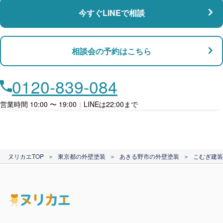
今すぐLINEで相談
支払い対応
相談会の予約はこちら
店舗・事務所対応
月々​分割で​お支払い
0120-839-084
ローン利用
営業時間 10:00 〜 19:00
｜
LINEは22:00まで
カード支払い
ヌリカエTOP
＞
東京都の外壁塗装
＞
あきる野市の外壁塗装
＞
こむぎ建装
電子マネー支払い