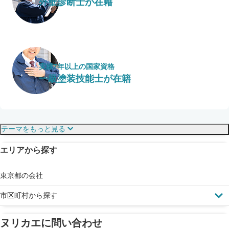
外壁診断士が在籍
実績7年以上の国家資格
一級塗装技能士が在籍
保証・保険
こだわり・特徴
テーマをもっと見る
エリアから探す
見えにくい屋根も安心
完成保証
ドローン診断
東京都の会社
市区町村から探す
ヌリカエに問い合わせ
塗料の​品質を​保証
省エネ効果