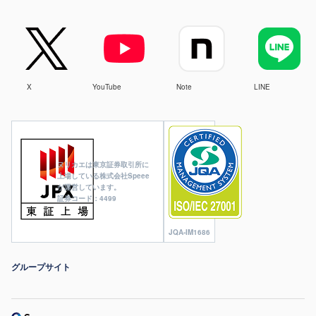
X
YouTube
Note
LINE
ヌリカエは東京証券取引所に
上場している株式会社Speee
が運営しています。
証券コード：4499
JQA-IM1686
グループサイト