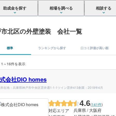
助成金を探す
相場を調べる
相談する
戸市北区の外壁塗装 会社一覧
標準
ランキングから探す
口コミ評価が高い順
 1～16件を表示
式会社DIO homes
所在地：兵庫県神戸市中央区雲井通1-1-1ツイン雲井413
創業：2018年4月
4.6
(
141件
)
兵庫県 / 大阪府
対応エリア