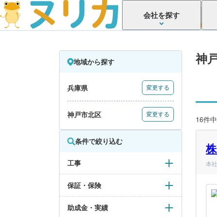
会社を探す
神
地域から探す
兵庫県
変更する
神戸市北区
変更する
16件中
条件で絞り込む
株
工事
本社
保証・保険
助成金・実績