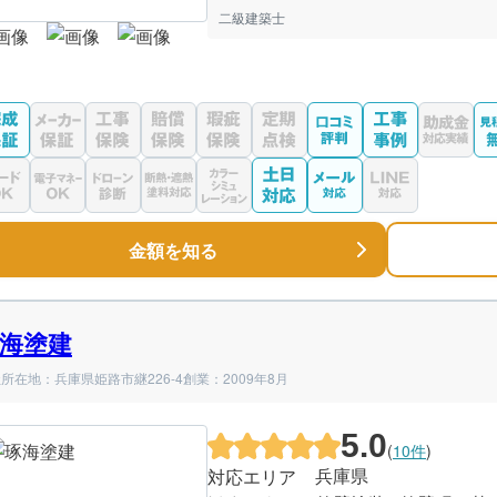
二級建築士
金額を知る
海塗建
所在地：兵庫県姫路市継226-4
創業：2009年8月
5.0
(
10件
)
兵庫県
対応エリア