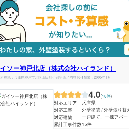
イソー神戸北店（株式会社ハイランド）
所在地：兵庫県神戸市北区山田町小部字西ノ岡谷16-1
創業：2005年1月
4.0
(
18件
)
兵庫県
対応エリア
外壁塗装 / 外壁張り替
対応工事
一戸建て、一棟アパー
対応建物
15件
累計工事件数