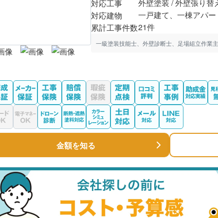
外壁塗装 / 外壁張り替
対応工事
一戸建て、一棟アパー
対応建物
21件
累計工事件数
一級塗装技能士、外壁診断士、足場組立作業主
金額を知る