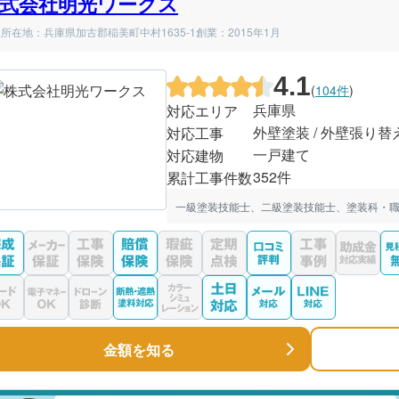
式会社明光ワークス
所在地：兵庫県加古郡稲美町中村1635-1
創業：2015年1月
4.1
(
104件
)
兵庫県
対応エリア
外壁塗装 / 外壁張り替
対応工事
一戸建て
対応建物
352件
累計工事件数
一級塗装技能士、二級塗装技能士、塗装科・職
金額を知る