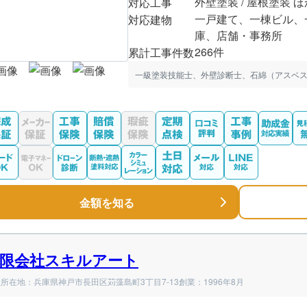
外壁塗装 / 屋根塗装 ほ
対応工事
一戸建て、一棟ビル、
対応建物
庫、店舗・事務所
266件
累計工事件数
一級塗装技能士、外壁診断士、石綿（アスベス
金額を知る
限会社スキルアート
所在地：兵庫県神戸市長田区苅藻島町3丁目7-13
創業：1996年8月