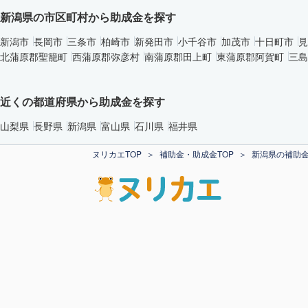
新潟県の市区町村から助成金を探す
新潟市
長岡市
三条市
柏崎市
新発田市
小千谷市
加茂市
十日町市
見
北蒲原郡聖籠町
西蒲原郡弥彦村
南蒲原郡田上町
東蒲原郡阿賀町
三島
近くの都道府県から助成金を探す
山梨県
長野県
新潟県
富山県
石川県
福井県
ヌリカエTOP
補助金・助成金TOP
新潟県の補助