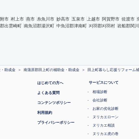
附市
村上市
燕市
糸魚川市
妙高市
五泉市
上越市
阿賀野市
佐渡市
郡出雲崎町
南魚沼郡湯沢町
中魚沼郡津南町
刈羽郡刈羽村
岩船郡関川
金・助成金
南蒲原郡田上町の補助金・助成金
田上町暮らし応援リフォーム
サービスについて
はじめての方へ
相場診断
よくある質問
会社診断
コンテンツポリシー
お家の劣化診断
利用規約
ヌリカエローン
プライバシーポリシー
ヌリカエ相談
ヌリカエ虎の巻