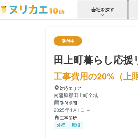
会社を探す
受付中
田上町暮らし応援
工事費用の20%（上限
対応エリア
南蒲原郡田上町全域
受付期間
2025年4月1日 ～
工事箇所
外壁
屋根