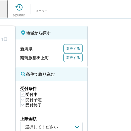
メニュー
閲覧履歴
地域から探す
月1日
新潟県
変更する
南蒲原郡田上町
変更する
条件で絞り込む
受付条件
受付中
受付予定
受付終了
上限金額