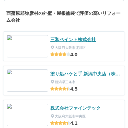
西蒲原郡弥彦村の外壁・屋根塗装で評価の高いリフォー
ム会社
三和ペイント株式会社
大阪府大阪市淀川区
4.0
塗り処ハケと手 新潟中央店（株式
会社匠工業）
新潟県三条市
4.5
株式会社ファインテック
大阪府大阪市中央区
4.1