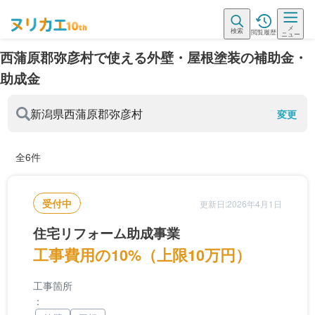
メ
検索
閲覧履歴
ニュー
西蒲原郡弥彦村で使える外壁・屋根塗装の補助金・
助成金
新潟県
西蒲原郡弥彦村
変更
全6件
受付中
更新日:2026年4月1日
住宅リフォーム助成事業
工事費用の10%（上限10万円）
工事箇所
：