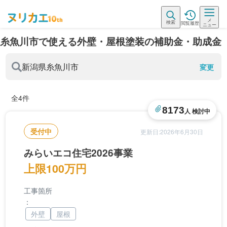
メ
検索
閲覧履歴
ニュー
糸魚川市で使える外壁・屋根塗装の補助金・助成金
新潟県
糸魚川市
変更
全4件
8173
人 検討中
受付中
更新日:2026年6月30日
みらいエコ住宅2026事業
上限100万円
工事箇所
：
外壁
屋根