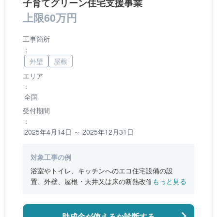
子育てグリーン住宅支援事業
上限60万円
工事箇所
：
外壁
屋根
エリア
：
全国
受付期間
：
2025年4月14日 ～ 2025年12月31日
対象工事の例
浴室やトイレ、キッチンへのエコ住宅設備の設
置、外壁、屋根・天井又は床の断熱改修、窓やド
もっと見る
アなどの開口部の断熱改修工事、段差の解消など
のバリアフリー改修
助成金が使えるか診断する