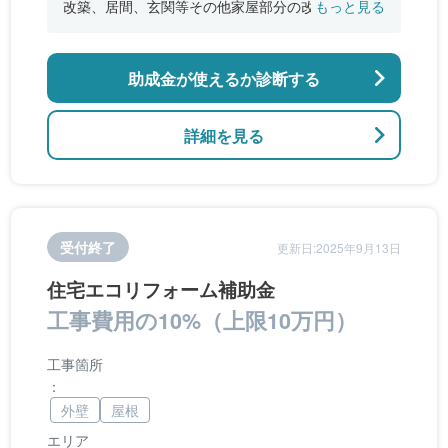
改築、居間、玄関等その他家屋部分の改修、浴
もっと見る
室、台所、トイレ等の改修
助成金が使えるか診断する
詳細を見る
受付終了
更新日:2025年9月13日
住宅エコリフォーム補助金
工事費用の10%（上限10万円）
工事箇所
：
外壁
屋根
エリア