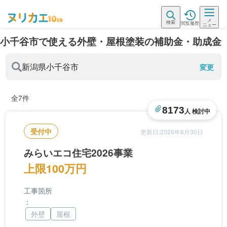
メ
検索
閲覧履歴
ニュー
小千谷市で使える外壁・屋根塗装の補助金・助成金
新潟県
小千谷市
変更
全7件
8173
人 検討中
受付中
更新日:2026年6月30日
みらいエコ住宅2026事業
上限100万円
工事箇所
：
外壁
屋根