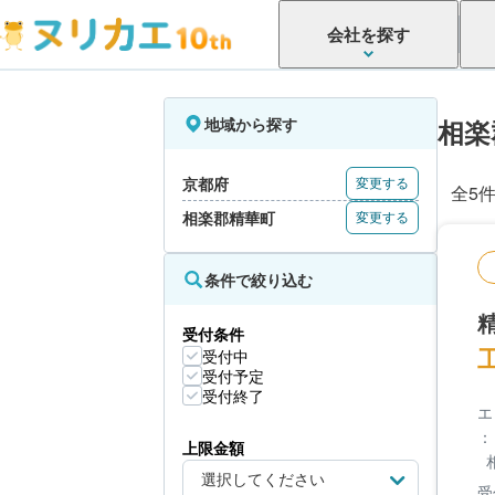
会社を探す
地域から探す
相楽
京都府
変更する
全5
相楽郡精華町
変更する
条件で絞り込む
受付条件
受付中
受付予定
受付終了
エ
：
上限金額
受