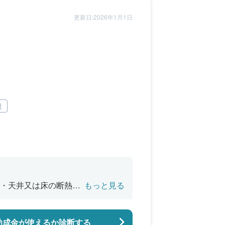
更新日:2026年1月1日
根
・天井又は床の断熱改
もっと見る
バリアフリー改修
助成金が使えるか診断する