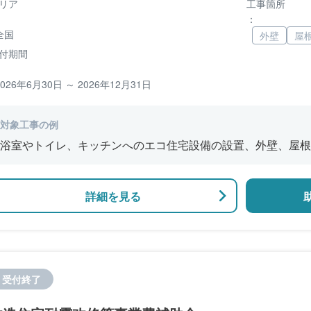
リア
工事箇所
：
全国
外壁
屋
付期間
2026年6月30日 ～ 2026年12月31日
対象工事の例
浴室やトイレ、キッチンへのエコ住宅設備の設置、外壁、屋根
修、窓やドアなどの開口部の断熱改修工事、段差の解消などの
詳細を見る
受付終了