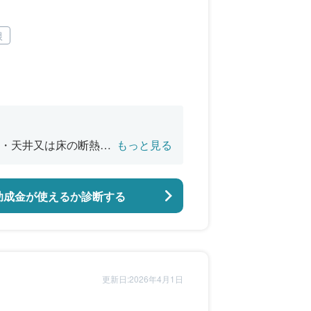
根
・天井又は床の断熱改
もっと見る
バリアフリー改修
助成金が使えるか診断する
更新日:2026年4月1日