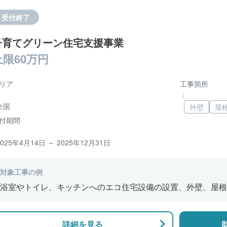
受付終了
子育てグリーン住宅支援事業
上限60万円
リア
工事箇所
：
全国
外壁
屋
付期間
2025年4月14日 ～ 2025年12月31日
対象工事の例
浴室やトイレ、キッチンへのエコ住宅設備の設置、外壁、屋根
修、窓やドアなどの開口部の断熱改修工事、段差の解消などの
詳細を見る