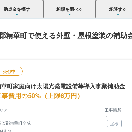
助成金を探す
相場を調べる
相談する
郡精華町で使える外壁・屋根塗装の補助
件
受付中
精華町家庭向け太陽光発電設備等導入事業補助金
工事費用の50%（上限6万円）
リア
工事箇所
：
相楽郡精華町全域
屋根
付期間