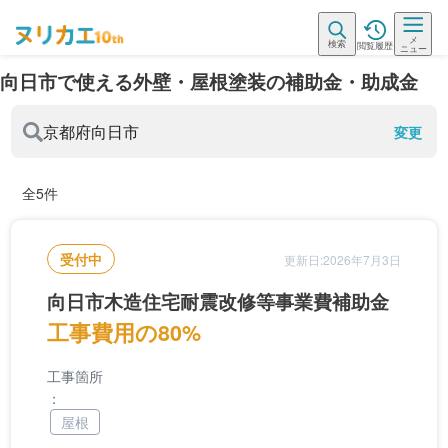
メ
検索
閲覧履歴
ニュー
向日市で使える外壁・屋根塗装の補助金・助成金
京都府
向日市
変更
全5件
受付中
更新日:2026年7月3日
向日市木造住宅耐震改修等事業費補助金
工事費用の80%
工事箇所
：
屋根