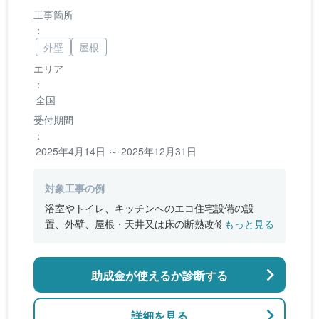
工事箇所
：
外壁
屋根
エリア
：
全国
受付期間
：
2025年4月14日 ～ 2025年12月31日
対象工事の例
浴室やトイレ、キッチンへのエコ住宅設備の設
置、外壁、屋根・天井又は床の断熱改修、窓やド
もっと見る
アなどの開口部の断熱改修工事、段差の解消など
のバリアフリー改修
助成金が使えるか診断する
詳細を見る