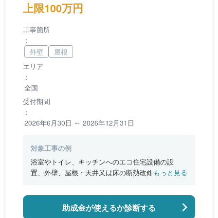
上限100万円
工事箇所
：
外壁
屋根
エリア
：
全国
受付期間
：
2026年6月30日 ～ 2026年12月31日
対象工事の例
浴室やトイレ、キッチンへのエコ住宅設備の設
置、外壁、屋根・天井又は床の断熱改修、窓やド
もっと見る
アなどの開口部の断熱改修工事、段差の解消など
のバリアフリー改修
助成金が使えるか診断する