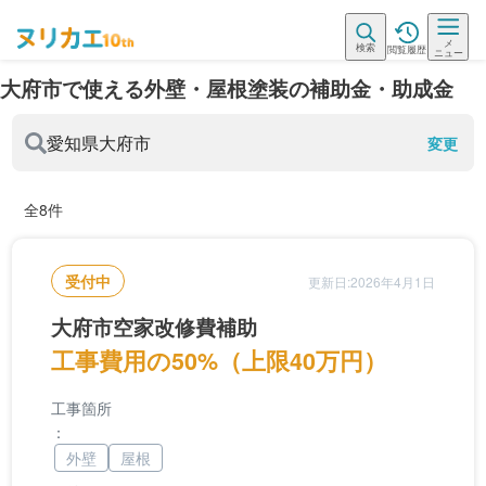
メ
検索
閲覧履歴
ニュー
大府市で使える外壁・屋根塗装の補助金・助成金
愛知県
大府市
変更
全8件
受付中
更新日:2026年4月1日
大府市空家改修費補助
工事費用の50%（上限40万円）
工事箇所
：
外壁
屋根