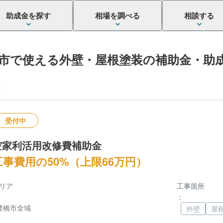
助成金を探す
相場を調べる
相談する
市で使える外壁・屋根塗装の補助金・助
件
受付中
空家利活用改修費補助金
工事費用の50%（上限66万円）
リア
工事箇所
：
豊橋市全域
外壁
屋