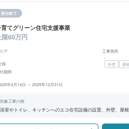
受付終了
子育てグリーン住宅支援事業
上限60万円
リア
工事箇所
：
全国
外壁
屋
付期間
2025年4月14日 ～ 2025年12月31日
対象工事の例
浴室やトイレ、キッチンへのエコ住宅設備の設置、外壁、屋根
修、窓やドアなどの開口部の断熱改修工事、段差の解消などの