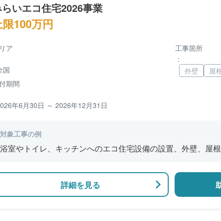
みらいエコ住宅2026事業
上限100万円
リア
工事箇所
：
全国
外壁
屋
付期間
2026年6月30日 ～ 2026年12月31日
対象工事の例
浴室やトイレ、キッチンへのエコ住宅設備の設置、外壁、屋根
修、窓やドアなどの開口部の断熱改修工事、段差の解消などの
詳細を見る