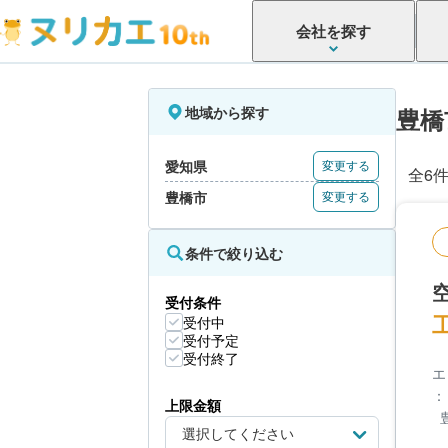
会社を探す
地域から探す
豊橋
愛知県
変更する
全6
豊橋市
変更する
条件で絞り込む
受付条件
受付中
受付予定
受付終了
エ
：
上限金額