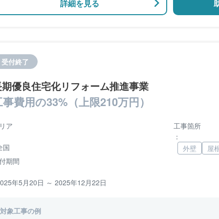
詳細を見る
受付終了
長期優良住宅化リフォーム推進事業
工事費用の33%（上限210万円）
リア
工事箇所
：
全国
外壁
屋
付期間
2025年5月20日 ～ 2025年12月22日
対象工事の例