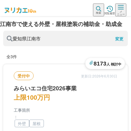
メ
検索
閲覧履歴
ニュー
江南市で使える外壁・屋根塗装の補助金・助成金
愛知県
江南市
変更
全3件
8173
人 検討中
受付中
更新日:2026年6月30日
みらいエコ住宅2026事業
上限100万円
工事箇所
：
外壁
屋根