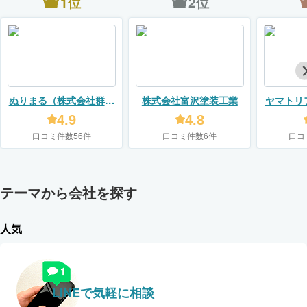
1位
2位
ぬりまる（株式会社群馬
株式会社富沢塗装工業
ヤマトリ
住宅センター）
4.9
4.8
口コミ件数56件
口コミ件数6件
口コ
テーマから会社を探す
人気
LINEで気軽に相談