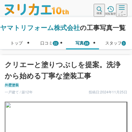
メ
検索
閲覧履歴
ニュー
ヤマトリフォーム株式会社
の工事写真一覧
トップ
口コミ
写真
スタッフ
22
25
3
クリエーと塗りつぶしを提案。洗浄
から始める丁寧な塗装工事
外壁塗装
一戸建て / 築12年
投稿日:2024年11月25日