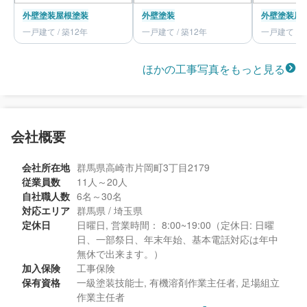
外壁塗装
屋根塗装
外壁塗装
外壁塗装
屋
一戸建て / 築12年
一戸建て / 築12年
一戸建て / 
ほかの工事写真をもっと見る
会社概要
会社所在地
群馬県高崎市片岡町3丁目2179
従業員数
11人～20人
自社職人数
6名～30名
対応エリア
群馬県 / 埼玉県
定休日
日曜日, 営業時間： 8:00~19:00（定休日: 日曜
日、一部祭日、年末年始、基本電話対応は年中
無休で出来ます。）
加入保険
工事保険
保有資格
一級塗装技能士, 有機溶剤作業主任者, 足場組立
作業主任者