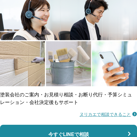
工事保険
雨漏り修繕
ご近所トラブルに
防水工事
賠償保険
塗装会社のご案内・お見積り相談・お断り代行・予算シミュ
レーション・会社決定後もサポート
ヌリカエで相談できること
施工不良に​備える
マンション・アパート対応
瑕疵保険
今すぐLINEで相談