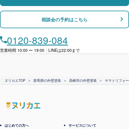
支払い対応
相談会の予約はこちら
店舗・事務所対応
月々​分割で​お支払い
0120-839-084
ローン利用
営業時間 10:00 〜 19:00
｜
LINEは22:00まで
カード支払い
ヌリカエTOP
＞
群馬県の外壁塗装
＞
高崎市の外壁塗装
＞
ヤマトリフォー
電子マネー支払い
はじめての方へ
サービスについて