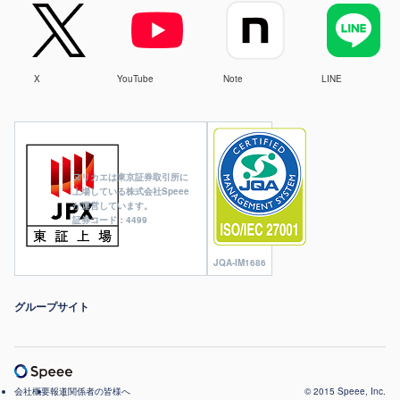
X
YouTube
Note
LINE
ヌリカエは東京証券取引所に
上場している株式会社Speee
が運営しています。
証券コード：4499
JQA-IM1686
グループサイト
会社概要
報道関係者の皆様へ
© 2015 Speee, Inc.