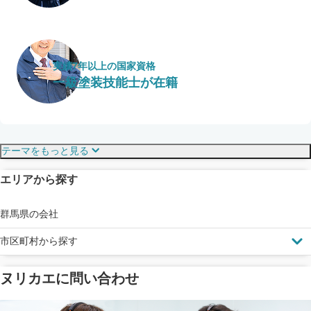
実績7年以上の国家資格
一級塗装技能士が在籍
保証・保険
こだわり・特徴
テーマをもっと見る
エリアから探す
見えにくい屋根も安心
完成保証
ドローン診断
群馬県の会社
市区町村から探す
ヌリカエに問い合わせ
塗料の​品質を​保証
省エネ効果
メーカー保証
断熱・遮熱塗料対応