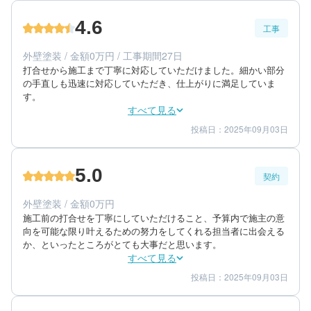
4
担当者
4.6
工事
60代/男性/一戸建て
エリア：群馬県高崎市
外壁塗装 / 金額0万円 / 工事期間27日
築年数：30年
打合せから施工まで丁寧に対応していただけました。細かい部分
の手直しも迅速に対応していただき、仕上がりに満足していま
す。
すべて見る
投稿日：2025年09月03日
5
4
工事期間
仕上がり
5
満足度
5.0
契約
60代/男性/一戸建て
エリア：群馬県高崎市
外壁塗装 / 金額0万円
築年数：26年
施工前の打合せを丁寧にしていただけること、予算内で施主の意
向を可能な限り叶えるための努力をしてくれる担当者に出会える
か、といったところがとても大事だと思います。
すべて見る
投稿日：2025年09月03日
5
5
提案内容
金額感
5
担当者