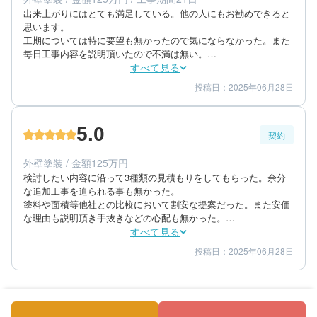
築年数：16年
出来上がりにはとても満足している。他の人にもお勧めできると
思います。

工期については特に要望も無かったので気にならなかった。また
毎日工事内容を説明頂いたので不満は無い。

仕上がりに不備もなく、塗料も綺麗だったので予想以上の出来栄
すべて見る
えだった。
投稿日：2025年06月28日
5
5
工事期間
仕上がり
5
満足度
5.0
契約
60代/男性/一戸建て
エリア：群馬県伊勢崎市
外壁塗装 / 金額125万円
築年数：25年
検討したい内容に沿って3種類の見積もりをしてもらった。余分
な追加工事を迫られる事も無かった。

塗料や面積等他社との比較において割安な提案だった。また安価
な理由も説明頂き手抜きなどの心配も無かった。

特に連絡の不備等での不満はない。連絡の取れない日も毎日ホワ
すべて見る
イトボードで連絡してもらった。
投稿日：2025年06月28日
5
5
提案内容
金額感
5
担当者
60代/男性/一戸建て
エリア：群馬県伊勢崎市