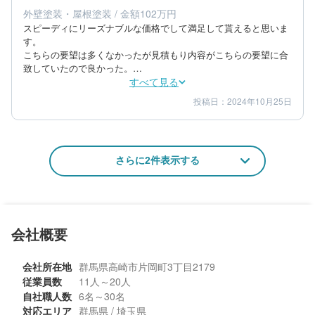
エリア：群馬県安中市
外壁塗装・屋根塗装 / 金額102万円
築年数：20年
スピーディにリーズナブルな価格でして満足して貰えると思いま
す。

こちらの要望は多くなかったが見積もり内容がこちらの要望に合
致していたので良かった。

15年程持てば良いので出来るだけリーズナブルな価格を希望し
すべて見る
た。予定通りの金額だった。

投稿日：2024年10月25日
3
5
提案内容
金額感
混んでいた中で、納期もこちらの要望に沿ってもらえた。作業車
4
担当者
も真面目で丁寧な仕事をしてくれた。
80代/男性/一戸建て
さらに2件表示する
エリア：群馬県安中市
築年数：20年
会社概要
会社所在地
群馬県高崎市片岡町3丁目2179
従業員数
11人～20人
自社職人数
6名～30名
対応エリア
群馬県 / 埼玉県