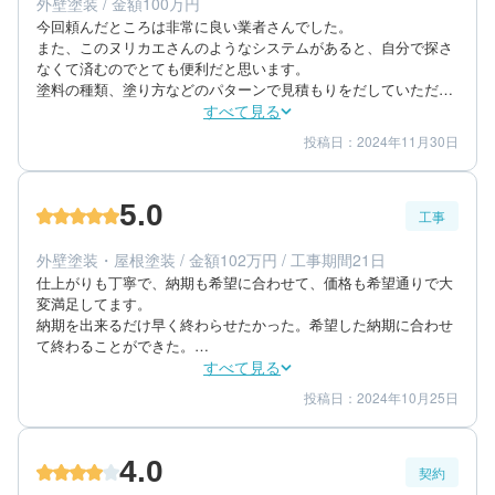
外壁塗装 / 金額100万円
築年数：12年
今回頼んだところは非常に良い業者さんでした。

また、このヌリカエさんのようなシステムがあると、自分で探さ
なくて済むのでとても便利だと思います。

塗料の種類、塗り方などのパターンで見積もりをだしていただ
き、丁寧に説明してもらった。

すべて見る
塗装の種類から施工方法などそれぞれのプラン毎で説明をしてい
投稿日：2024年11月30日
4
5
提案内容
金額感
ただき、無機塗料プランを選択。

5
担当者
人柄が良かったのと、対応が早かった。

5.0
また、前項に記載しましたが、金額も相談にのってもらいまし
工事
50代/男性/一戸建て
た。
エリア：群馬県高崎市
外壁塗装・屋根塗装 / 金額102万円 / 工事期間21日
築年数：12年
仕上がりも丁寧で、納期も希望に合わせて、価格も希望通りで大
変満足してます。

納期を出来るだけ早く終わらせたかった。希望した納期に合わせ
て終わることができた。

屋根と外壁塗装をお願いしたが、丁寧な施工をしてあり希望通り
すべて見る
の出来栄えだった。
投稿日：2024年10月25日
5
5
工事期間
仕上がり
5
満足度
4.0
契約
80代/男性/一戸建て