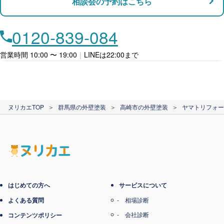
相談会の予約はこちら
店舗・事務所対応
月々​分割で​お支払い
0120-839-084
ローン利用
営業時間 10:00 〜 19:00
｜
LINEは22:00まで
カード支払い
ヌリカエTOP
＞
群馬県の外壁塗装
＞
高崎市の外壁塗装
＞
ヤマトリフォー
電子マネー支払い
はじめての方へ
サービスについて
よくある質問
相場診断
会社診断
コンテンツポリシー