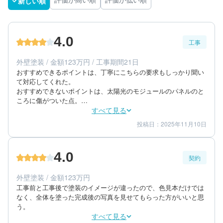
新しい順
評価が高い順
評価が低い順
4.0
工事
外壁塗装 / 金額123万円 / 工事期間21日
おすすめできるポイントは、丁寧にこちらの要求もしっかり聞い
て対応してくれた。

おすすめできないポイントは、太陽光のモジュールのパネルのと
ころに傷がついた点。

施工する前に自身で家全体の確認をしていたので、施工後傷がつ
すべて見る
いていることを確認できた。もともとあった傷なのか。業者がつ
投稿日：2025年11月10日
5
3
工事期間
仕上がり
けた傷なのかしっかりわかるように事前に把握がとても大事だと
4
満足度
思う。
4.0
契約
60代/男性/一戸建て
エリア：群馬県佐波郡玉村町
外壁塗装 / 金額123万円
築年数：33年
工事前と工事後で塗装のイメージが違ったので、色見本だけでは
なく、全体を塗った完成後の写真を見せてもらった方がいいと思
う。
すべて見る