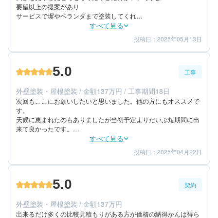
要望以上の提案があり

サービスで塀やベランダまで塗装してくれ

思ったより値段がリーズナブルなことに驚きました

すべて見る
そこが決め手かな

投稿日：2025年05月13日
5
5
提案内容
金額感
担当者はフットワークの良い方で　何かあると駆けつけました　
5
担当者
相談しやすい方でした
5.0
工事
60代/女性/一戸建て
エリア：群馬県伊勢崎市
外壁塗装・屋根塗装 / 金額137万円 / 工事期間18日
築年数：30年
次回もここにお願いしたいと思いました。他の方にもオススメで
す。

天候に恵まれたのもありましたが当初予定よりだいぶ短期間に出
来て良かったです。

繰り返し塗りをやって頂いたとのことで大変キレイな仕上がりに
すべて見る
なったと思っています。
投稿日：2025年04月22日
5
5
工事期間
仕上がり
5
満足度
5.0
契約
50代/男性/一戸建て
エリア：群馬県安中市
外壁塗装・屋根塗装 / 金額137万円
築年数：30年
出来るだけ多くの比較見積もりがある方が価格の納得かんは得ら