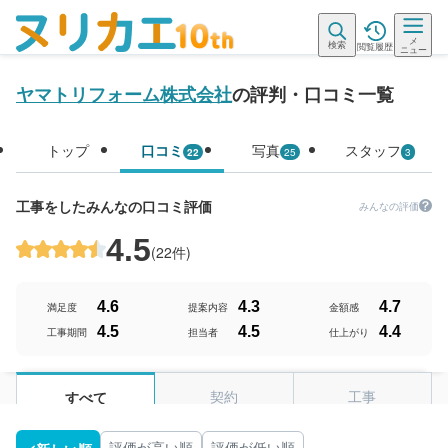
メ
検索
閲覧履歴
ニュー
ヤマトリフォーム株式会社
の評判・口コミ一覧
トップ
口コミ
写真
スタッフ
22
25
3
工事をしたみんなの口コミ評価
みんなの評価
4.5
(
22件
)
4.6
4.3
4.7
満足度
提案内容
金額感
4.5
4.5
4.4
工事期間
担当者
仕上がり
契約
工事
すべて