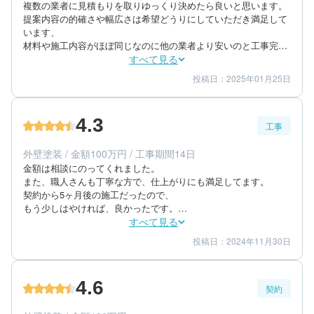
複数の業者に見積もりを取りゆっくり決めたら良いと思います。

提案内容の的確さや幅広さは希望どうりにしていただき満足して
います、

材料や施工内容がほぼ同じなのに他の業者より安いのと工事完了
後追加でポリカーボネート40枚以上をを無料で廃棄処分してくれ
すべて見る
た。

投稿日：2025年01月25日
4
5
提案内容
金額感
マナーや態度は良く説明も良く分かる様うにしてくれた。

4
担当者
ヒョウ被害の見積もりも急なお願いにもかかわらず対応してくれ
4.3
た。
工事
60代/男性/一戸建て
エリア：群馬県富岡市
外壁塗装 / 金額100万円 / 工事期間14日
築年数：30年
金額は相談にのってくれました。

また、職人さんも丁寧な方で、仕上がりにも満足してます。

契約から5ヶ月後の施工だったので、

もう少しはやければ、良かったです。

施工も丁寧に行ってもらい、きれいな仕上がりでとても満足して
すべて見る
おります。
投稿日：2024年11月30日
3
5
工事期間
仕上がり
5
満足度
4.6
契約
50代/男性/一戸建て
エリア：群馬県高崎市