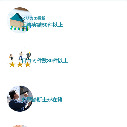
ヌリカエ掲載
工事実績50件以上
口コミ件数30件以上
外壁診断士が在籍