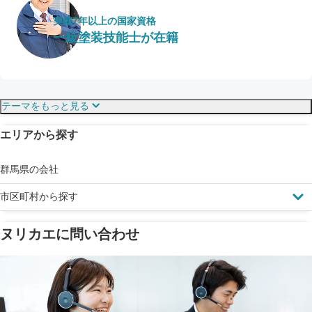
実績7年以上の国家資格
一級塗装技能士が在籍
保証・保険
こだわり・特徴
テーマをもっと見る
エリアから探す
見えにくい屋根も安心
完成保証
ドローン診断
群馬県の会社
市区町村から探す
ヌリカエに問い合わせ
塗料の​品質を​保証
省エネ効果
メーカー保証
断熱・遮熱塗料対応