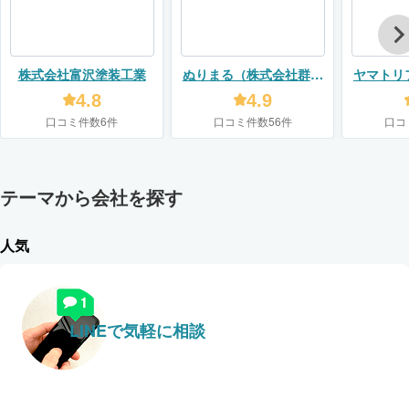
株式会社富沢塗装工業
ぬりまる（株式会社群馬
ヤマトリ
住宅センター）
4.8
4.9
口コミ件数6件
口コミ件数56件
口コ
テーマから会社を探す
人気
LINEで気軽に相談