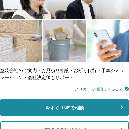
工事保険
雨漏り修繕
ご近所トラブルに
防水工事
賠償保険
塗装会社のご案内・お見積り相談・お断り代行・予算シミュ
レーション・会社決定後もサポート
ヌリカエで相談できること
施工不良に​備える
マンション・アパート対応
瑕疵保険
今すぐLINEで相談
支払い対応