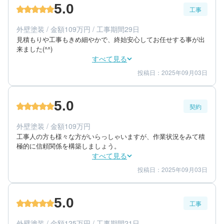
5.0
工事
60代/男性/一戸建て
エリア：群馬県高崎市
外壁塗装 / 金額109万円 / 工事期間29日
築年数：26年
見積もりや工事もきめ細やかで、終始安心してお任せする事が出
来ました(^^)
すべて見る
投稿日：2025年09月03日
5
5
工事期間
仕上がり
5
満足度
5.0
契約
60代/男性/一戸建て
エリア：群馬県藤岡市
外壁塗装 / 金額109万円
築年数：16年
工事人の方も様々な方がいらっしゃいますが、作業状況をみて積
極的に信頼関係を構築しましょう。
すべて見る
投稿日：2025年09月03日
5
5
提案内容
金額感
5
担当者
5.0
工事
60代/男性/一戸建て
エリア：群馬県藤岡市
外壁塗装 / 金額125万円 / 工事期間21日