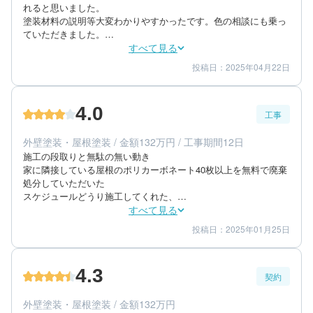
れると思いました。

塗装材料の説明等大変わかりやすかったです。色の相談にも乗っ
ていただきました。

比較見積もりで大差無く、実際に繰り返して塗りや、傷んだとこ
すべて見る
ろのちょっとした修復などいろいろ対応頂いて大変よかったで
投稿日：2025年04月22日
5
5
提案内容
金額感
す。

5
担当者
連絡を細かく頂きましたし、状況もいろいろ教えてぬれました。
屋根の仕上がりとかポイントとかの写真などの記録があると良
4.0
かったかなと思いました。（屋根が実際見れなかったので）
工事
50代/男性/一戸建て
エリア：群馬県安中市
外壁塗装・屋根塗装 / 金額132万円 / 工事期間12日
築年数：30年
施工の段取りと無駄の無い動き

家に隣接している屋根のポリカーボネート40枚以上を無料で廃棄
処分していただいた

スケジュールどうり施工してくれた、

時間の無駄が無く短期間で終わった。

すべて見る
希望どうりの施工で大変満足しております。

投稿日：2025年01月25日
4
4
工事期間
仕上がり
後は対応年数次第ですけど。
4
満足度
4.3
契約
60代/男性/一戸建て
エリア：群馬県富岡市
外壁塗装・屋根塗装 / 金額132万円
築年数：30年