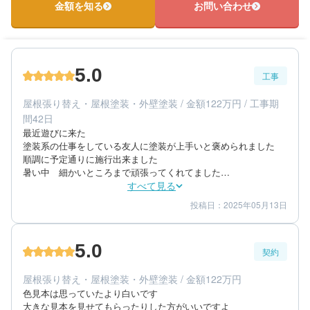
金額を知る
お問い合わせ
築年数：25年
5.0
工事
屋根張り替え・屋根塗装・外壁塗装 / 金額122万円 / 工事期
間42日
最近遊びに来た

塗装系の仕事をしている友人に塗装が上手いと褒められました

順調に予定通りに施行出来ました

暑い中　細かいところまで頑張ってくれてました

屋根の塗装が大満足です

すべて見る
とても綺麗に仕上がりました

投稿日：2025年05月13日
5
5
工事期間
仕上がり
満足です
5
満足度
5.0
契約
60代/女性/一戸建て
エリア：群馬県伊勢崎市
屋根張り替え・屋根塗装・外壁塗装 / 金額122万円
築年数：30年
色見本は思っていたより白いです

大きな見本を見せてもらったりした方がいいですよ
