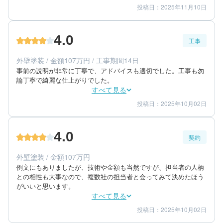
投稿日：2025年11月10日
4
4
提案内容
金額感
4
担当者
4.0
工事
60代/男性/一戸建て
エリア：群馬県佐波郡玉村町
外壁塗装 / 金額107万円 / 工事期間14日
築年数：33年
事前の説明が非常に丁寧で、アドバイスも適切でした。工事も勿
論丁寧で綺麗な仕上がりでした。
すべて見る
投稿日：2025年10月02日
4
4
工事期間
仕上がり
4
満足度
4.0
契約
60代/男性/一戸建て
エリア：群馬県高崎市
外壁塗装 / 金額107万円
築年数：30年
例文にもありましたが、技術や金額も当然ですが、担当者の人柄
との相性も大事なので、複数社の担当者と会ってみて決めたほう
がいいと思います。
すべて見る
投稿日：2025年10月02日
4
4
提案内容
金額感