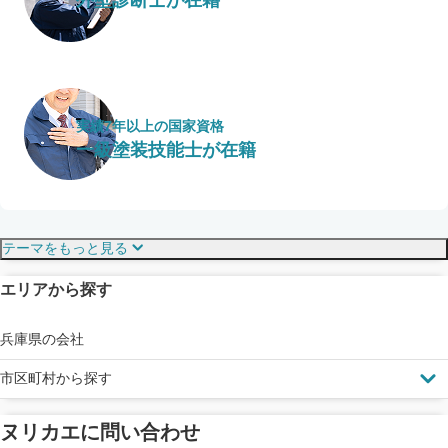
実績7年以上の国家資格
一級塗装技能士が在籍
保証・保険
こだわり・特徴
テーマをもっと見る
エリアから探す
見えにくい屋根も安心
完成保証
ドローン診断
兵庫県の会社
市区町村から探す
ヌリカエに問い合わせ
塗料の​品質を​保証
省エネ効果