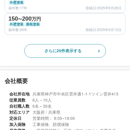
外壁塗装
築年数:17年
投稿日:2025年9月26日
before
after
150
200
万円
〜
外壁塗装
屋根塗装
築年数:29年
投稿日:2025年9月12日
さらに20件表示する
会社概要
会社所在地
兵庫県神戸市中央区雲井通1-1-1ツイン雲井413
従業員数
6人～10人
自社職人数
6名～30名
対応エリア
大阪府 / 兵庫県
定休日
営業時間： 8:00~19:00
加入保険
工事保険、賠償保険