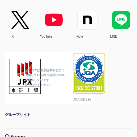
X
YouTube
Note
LINE
ヌリカエは東京証券取引所に
上場している株式会社Speee
が運営しています。
証券コード：4499
JQA-IM1686
グループサイト