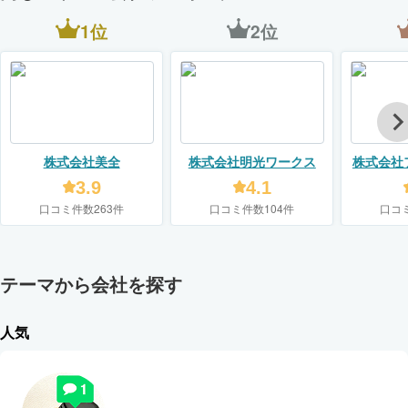
1位
2位
株式会社美全
株式会社明光ワークス
株式会社
3.9
4.1
口コミ件数263件
口コミ件数104件
口コ
テーマから会社を探す
人気