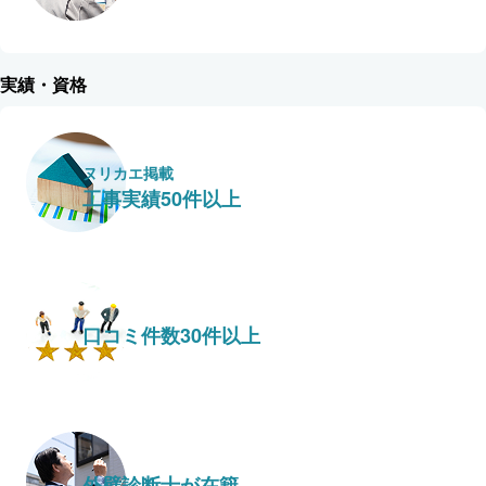
実績・資格
ヌリカエ掲載
工事実績50件以上
口コミ件数30件以上
外壁診断士が在籍