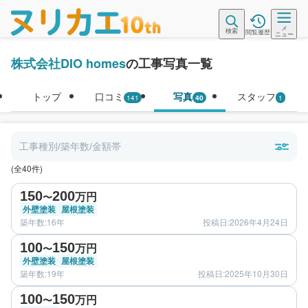
メ
検索
閲覧履歴
ニュー
株式会社DIO homes
の工事写真一覧
トップ
口コミ
写真
スタッフ
141
40
1
工事種別/築年数/金額帯
(全40件)
before
after
150
200
万円
〜
外壁塗装
屋根塗装
築年数:16年
投稿日:2026年4月24日
before
after
100
150
万円
〜
外壁塗装
屋根塗装
築年数:19年
投稿日:2025年10月30日
before
after
100
150
万円
〜