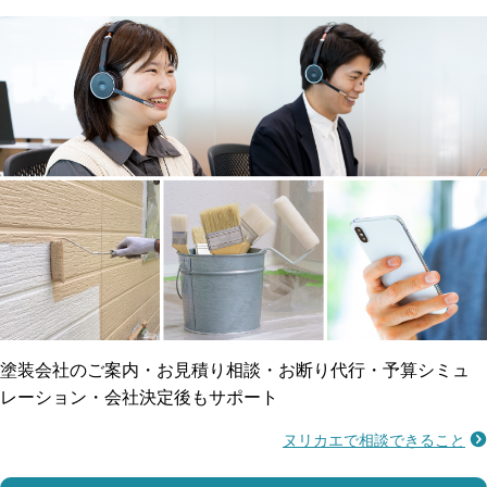
メーカー保証
断熱・遮熱塗料対応
工事保険
雨漏り修繕
ご近所トラブルに
防水工事
賠償保険
塗装会社のご案内・お見積り相談・お断り代行・予算シミュ
レーション・会社決定後もサポート
ヌリカエで相談できること
施工不良に​備える
マンション・アパート対応
瑕疵保険