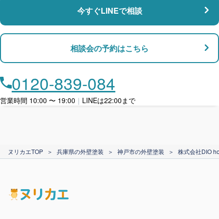
今すぐLINEで相談
支払い対応
相談会の予約はこちら
店舗・事務所対応
月々​分割で​お支払い
0120-839-084
ローン利用
営業時間 10:00 〜 19:00
｜
LINEは22:00まで
カード支払い
ヌリカエTOP
＞
兵庫県の外壁塗装
＞
神戸市の外壁塗装
＞
株式会社DIO ho
電子マネー支払い