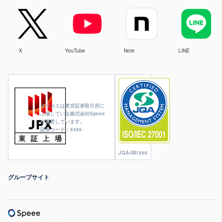
X
YouTube
Note
LINE
ヌリカエは東京証券取引所に
上場している株式会社Speee
が運営しています。
証券コード：4499
JQA-IM1686
グループサイト