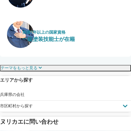
実績7年以上の国家資格
一級塗装技能士が在籍
保証・保険
こだわり・特徴
テーマをもっと見る
エリアから探す
見えにくい屋根も安心
完成保証
ドローン診断
兵庫県の会社
市区町村から探す
ヌリカエに問い合わせ
塗料の​品質を​保証
省エネ効果