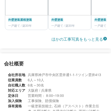
外壁塗装
屋根塗装
外壁塗装
外壁塗装
一戸建て / 築30年
一戸建て / 築30年
一戸建て / 
ほかの工事写真をもっと見る
会社概要
会社所在地
兵庫県神戸市中央区雲井通1-1-1ツイン雲井413
従業員数
6人～10人
自社職人数
6名～30名
対応エリア
大阪府 / 兵庫県
定休日
営業時間： 8:00~19:00
加入保険
工事保険、賠償保険
保有資格
一級塗装技能士, 石綿（アスベスト）作業主任
者, 外壁診断士, 外壁劣化診断士, 雨漏り診断士