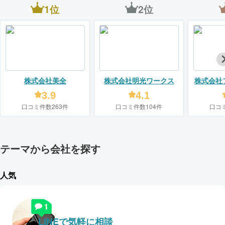
1位
2位
株式会社美全
株式会社明光ワークス
株式会社
3.9
4.1
口コミ件数263件
口コミ件数104件
口コ
テーマから会社を探す
人気
LINEで気軽に相談