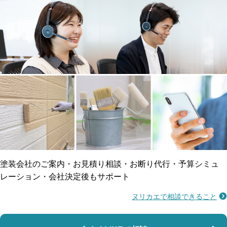
メーカー保証
断熱・遮熱塗料対応
工事保険
雨漏り修繕
ご近所トラブルに
防水工事
賠償保険
塗装会社のご案内・お見積り相談・お断り代行・予算シミュ
レーション・会社決定後もサポート
ヌリカエで相談できること
施工不良に​備える
マンション・アパート対応
瑕疵保険