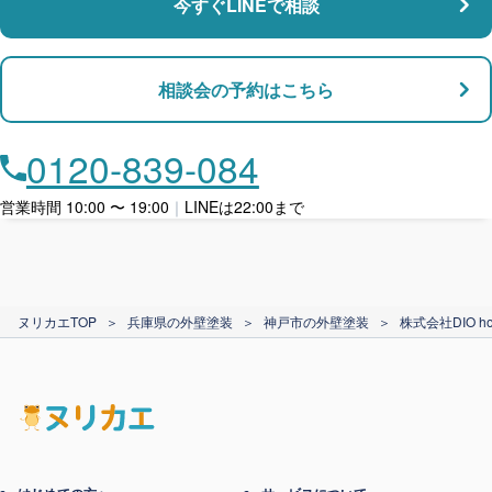
今すぐLINEで相談
支払い対応
相談会の予約はこちら
店舗・事務所対応
月々​分割で​お支払い
0120-839-084
ローン利用
営業時間 10:00 〜 19:00
｜
LINEは22:00まで
カード支払い
ヌリカエTOP
＞
兵庫県の外壁塗装
＞
神戸市の外壁塗装
＞
株式会社DIO ho
電子マネー支払い