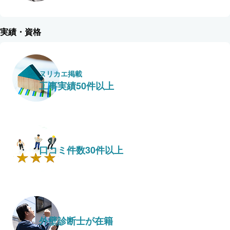
実績・資格
ヌリカエ掲載
工事実績50件以上
口コミ件数30件以上
外壁診断士が在籍