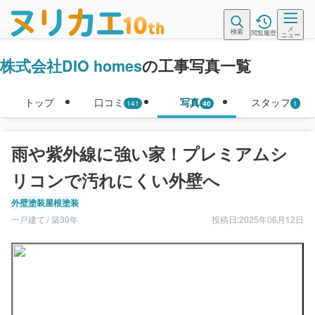
メ
検索
閲覧履歴
ニュー
株式会社DIO homes
の工事写真一覧
トップ
口コミ
写真
スタッフ
141
40
1
雨や紫外線に強い家！プレミアムシ
リコンで汚れにくい外壁へ
外壁塗装
屋根塗装
一戸建て / 築30年
投稿日:2025年06月12日