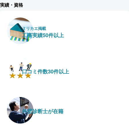
実績・資格
ヌリカエ掲載
工事実績50件以上
口コミ件数30件以上
外壁診断士が在籍