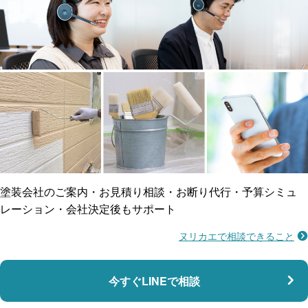
工事保険
雨漏り修繕
ご近所トラブルに
防水工事
賠償保険
塗装会社のご案内・お見積り相談・お断り代行・予算シミュ
レーション・会社決定後もサポート
ヌリカエで相談できること
施工不良に​備える
マンション・アパート対応
瑕疵保険
今すぐLINEで相談