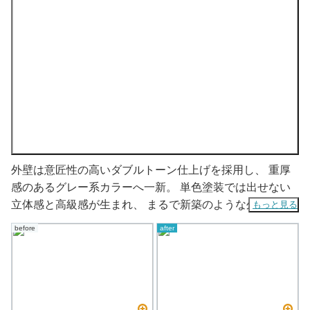
外壁は意匠性の高いダブルトーン仕上げを採用し、 重厚
感のあるグレー系カラーへ一新。 単色塗装では出せない
立体感と高級感が生まれ、 まるで新築のような外観に仕
もっと見る
上がりました🙏⭐
before
after