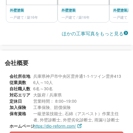
外壁塗装
外壁塗装
外壁塗装
屋
一戸建て / 築16年
一戸建て / 築16年
一戸建て / 
ほかの工事写真をもっと見る
会社概要
会社所在地
兵庫県神戸市中央区雲井通1-1-1ツイン雲井413
従業員数
6人～10人
自社職人数
6名～30名
対応エリア
大阪府 / 兵庫県
定休日
営業時間： 8:00~19:00
加入保険
工事保険、賠償保険
保有資格
一級塗装技能士, 石綿（アスベスト）作業主任
者, 外壁診断士, 外壁劣化診断士, 雨漏り診断士
ホームページ
https://dio-reform.com/