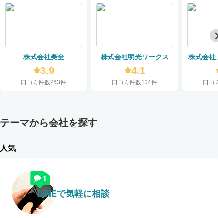
株式会社美全
株式会社明光ワークス
株式会社
3.9
4.1
口コミ件数263件
口コミ件数104件
口コ
テーマから会社を探す
人気
LINEで気軽に相談