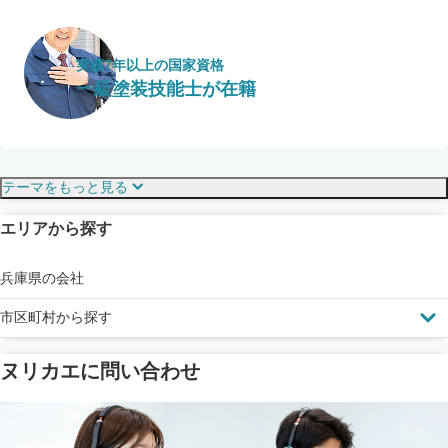
実績7年以上の国家資格
一級塗装技能士が在籍
保証・保険
こだわり・特徴
テーマをもっと見る
エリアから探す
見えにくい屋根も安心
完成保証
ドローン診断
兵庫県の会社
市区町村から探す
ヌリカエに問い合わせ
塗料の​品質を​保証
省エネ効果
メーカー保証
断熱・遮熱塗料対応