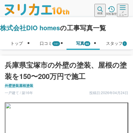
メ
検索
閲覧履歴
ニュー
株式会社DIO homes
の工事写真一覧
トップ
口コミ
写真
スタッフ
141
40
1
兵庫県宝塚市の外壁の塗装、屋根の塗
装を150〜200万円で施工
外壁塗装
屋根塗装
一戸建て / 築16年
投稿日:2026年04月24日