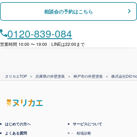
支払い対応
相談会の予約はこちら
店舗・事務所対応
月々​分割で​お支払い
0120-839-084
ローン利用
営業時間 10:00 〜 19:00
｜
LINEは22:00まで
カード支払い
ヌリカエTOP
＞
兵庫県の外壁塗装
＞
神戸市の外壁塗装
＞
株式会社DIO ho
電子マネー支払い
はじめての方へ
サービスについて
よくある質問
相場診断