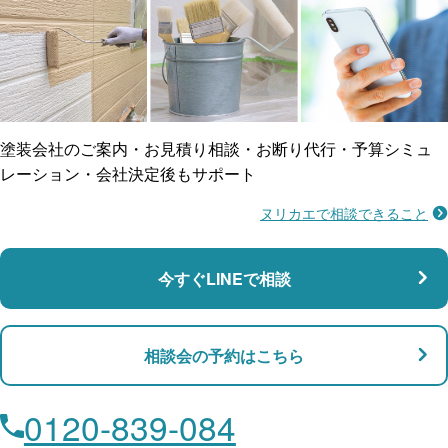
ご近所トラブルに
防水工事
賠償保険
塗装会社のご案内・お見積り相談・お断り代行・予算シミュ
レーション・会社決定後もサポート
ヌリカエで相談できること
施工不良に​備える
マンション・アパート対応
瑕疵保険
今すぐLINEで相談
支払い対応
相談会の予約はこちら
店舗・事務所対応
月々​分割で​お支払い
0120-839-084
ローン利用