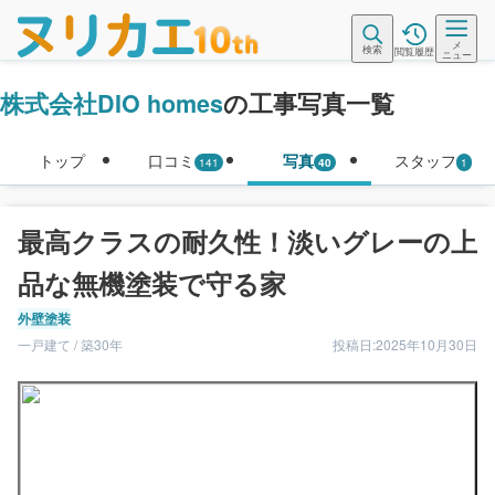
メ
検索
閲覧履歴
ニュー
株式会社DIO homes
の工事写真一覧
トップ
口コミ
写真
スタッフ
141
40
1
最高クラスの耐久性！淡いグレーの上
品な無機塗装で守る家
外壁塗装
一戸建て / 築30年
投稿日:2025年10月30日