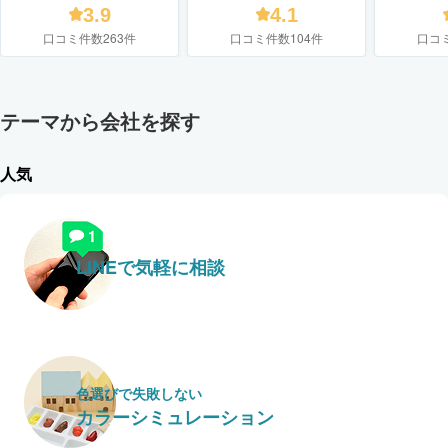
3.9
4.1
口コミ件数263件
口コミ件数104件
口コ
テーマから会社を探す
人気
LINEで気軽に相談
色選びで失敗しない
カラーシミュレーション