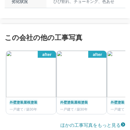
劣化状況
ひび割れ、チョーキング、色あせ
この会社の他の工事写真
after
after
外壁塗装
屋根塗装
外壁塗装
屋根塗装
外壁塗装
一戸建て / 築30年
一戸建て / 築30年
一戸建て / 
ほかの工事写真をもっと見る