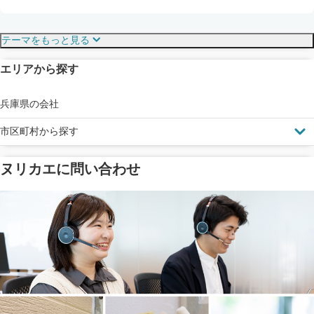
保証・保険
こだわり・特徴
テーマをもっと見る
エリアから探す
見えにくい屋根も安心
完成保証
ドローン診断
兵庫県の会社
市区町村から探す
ヌリカエに問い合わせ
塗料の​品質を​保証
省エネ効果
メーカー保証
断熱・遮熱塗料対応
工事保険
雨漏り修繕