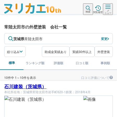
メ
検索
閲覧履歴
ニュー
常陸太田市の外壁塗装 会社一覧
茨城県
常陸太田市
変更
絞り込み
助成金実績あり
実績30件以上
外壁塗装
標準
ランキング順
評価順
口コミ順
事例順
口コミ評価について
10件中 1～10件を表示
石川建装（茨城県）
本社所在地：茨城県常陸太田市岩手町620-1
創業：2018年4月