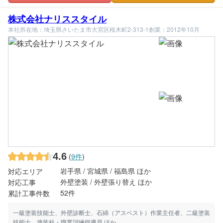
株式会社ナリススタイル
本社所在地：埼玉県さいたま市大宮区桜木町2-313-1
創業：2012年10月
4.6
(
9件
)
岩手県 / 宮城県 / 福島県 ほか
対応エリア
外壁塗装 / 外壁張り替え ほか
対応工事
52件
累計工事件数
一級塗装技能士、外壁診断士、石綿（アスベスト）作業主任者、二級塗装
技能士、塗装科・職業訓練指導員 ほか