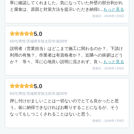
寧に確認してくれました。気になっていた外壁の部分剥がれ
と腐食は、原因と対策方法を提示いただき納得出来ました。
...
もっと見る
決め手は「物件確認～見積～施工」までの全てを同じ方が担
投稿日：2026年1月8日
当される所でした。しかも塗装技能の有資格者です。なので
説明と実際の作業内容が違っていたと言う心配が有りませ
5.0
ん。実際、作業は丁寧で細部に渡り妥協しない姿勢が日々の
60代/男性/茨城県常陸太田市/築29年
作業跡から感じ取れました。天候の影響もあり、工期は若干
説明者（営業担当）はどこまで施工に関わるのか？、下請け
延びましたが、元々、品質優先での施工を明言されており、
利用の有無？、作業者は有資格者か？、近隣への挨拶はどう
仕上りは大変満足のいくものでした。とても信頼出来る業者
か？ 等々、耳に心地良い説明に流されず、良く確認する事
...
もっと見る
さんでした。
をお勧めします。また、外壁の劣化、ひび割れなど気になっ
投稿日：2026年1月8日
ている部分が有れば、原因と対処法を質問して見て下さい。
その回答内容を比較することで、業者間の対応や作業方針の
5.0
違いが分かる場合もあります。
60代/男性/茨城県常陸太田市/築30年
押し付けがましいことは一切ないのでとても良かったと思
う。仮に納得できなければお断りすることになるが、そう
なってもしつこくされることはないと思う。
投稿日：2026年1月8日