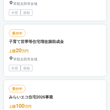
常陸太田市全域
外壁
屋根
受付中
子育て世帯等住宅増改築助成金
20
上限
万円
常陸太田市全域
外壁
屋根
受付中
みらいエコ住宅2026事業
100
上限
万円