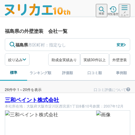
メ
検索
閲覧履歴
ニュー
福島県の外壁塗装 会社一覧
福島県
市区町村：
指定なし
変更
絞り込み
助成金実績あり
実績30件以上
外壁塗装
標準
ランキング順
評価順
口コミ順
事例順
口コミ評価について
26件中 1～20件を表示
三和ペイント株式会社
本社所在地：大阪府大阪市淀川区西宮原1丁目8番10号
創業：2007年12月