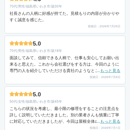
70代/男性/福島県いわき市/築30年
社長さんの人柄に好感が持てた。見積もりの内容が分かりや
すく誠意を感じた。
投稿日：2026年7月29日
5.0
70代/男性/福島県いわき市/築18年
面談してみて、信頼できる人柄で、仕事も安心してお願い出
来ると思えた。これから会社選びをする方は、今回のように
専門の人を紹介していただける貴社のようなところのアドバ
...
もっと見る
イスを利用すべきだと思いました。
投稿日：2026年7月8日
5.0
50代/女性/福島県いわき市/築45年
こちらの状況を考慮し、最小限の修理をすることの注意点を
詳しく説明していただきました。別の業者さんも慎重に丁寧
に対応していただきましたが、今回は屋根全体の状態を見て
...
もっと見る
いただいた上で抑えた価格で困り事に対応してくださったこ
投稿日：2026年7月1日