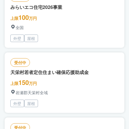
みらいエコ住宅2026事業
100
上限
万円
全国
外壁
屋根
受付中
天栄村若者定住住まい確保応援助成金
150
上限
万円
岩瀬郡天栄村全域
外壁
屋根
受付中