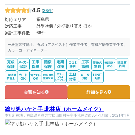
4.5
(
36件
)
福島県
対応エリア
外壁塗装 / 外壁張り替え ほか
対応工事
68件
累計工事件数
一級塗装技能士、石綿（アスベスト）作業主任者、有機溶剤作業主任者、
カラーコーディネーター
金額を知る
詳細を見る
塗り処ハケと手 北林店（ホームメイク）
本社所在地：福島県喜多方市松山町村松字小荒井道西354-1
創業：2021年1月