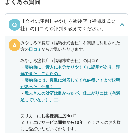
よくある質問
【会社の評判】みやしろ塗装店（福瀬株式会
Q
社）の口コミや評判を教えてください。
みやしろ塗装店（福瀬株式会社）を実際に利用された
A
方の
口コミ
からご覧いただけます。
みやしろ塗装店（福瀬株式会社）の口コミ
・
契約前に、素人にも分かりやすくに説明があり、理
解できた。こちらの...
・
契約前には、真摯に対応してくれ納得いくまで説明
があった。仕事も、...
・
職人さんの対応は良かったが、仕上がりには（色満
足していない）、工...
ヌリカエは
お客様満足度No1*
ヌリカエは
サービス開始から10年
、たくさんのお客様
にご愛好いただいております。