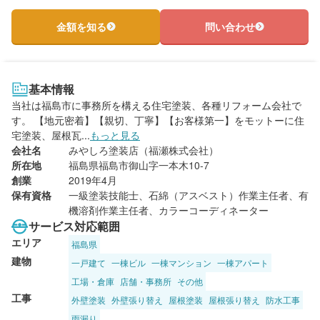
金額を知る
問い合わせ
基本情報
当社は福島市に事務所を構える住宅塗装、各種リフォーム会社で
す。 【地元密着】【親切、丁寧】【お客様第一】をモットーに住
宅塗装、屋根瓦...
もっと見る
会社名
みやしろ塗装店（福瀬株式会社）
所在地
福島県福島市御山字一本木10-7
創業
2019年4月
保有資格
一級塗装技能士、石綿（アスベスト）作業主任者、有
機溶剤作業主任者、カラーコーディネーター
サービス対応範囲
エリア
福島県
建物
一戸建て
一棟ビル
一棟マンション
一棟アパート
工場・倉庫
店舗・事務所
その他
工事
外壁塗装
外壁張り替え
屋根塗装
屋根張り替え
防水工事
雨漏り