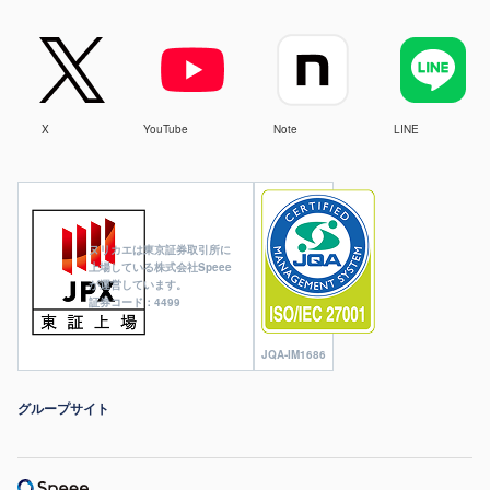
X
YouTube
Note
LINE
ヌリカエは東京証券取引所に
上場している株式会社Speee
が運営しています。
証券コード：4499
JQA-IM1686
グループサイト