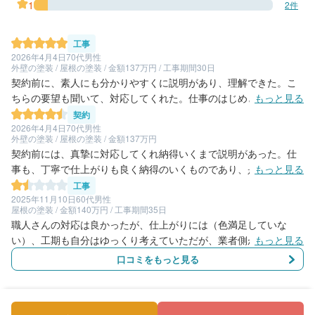
1
2件
工事
2026年4月4日
70代男性
外壁の塗装 / 屋根の塗装 / 金額137万円 / 工事期間30日
契約前に、素人にも分かりやすくに説明があり、理解できた。こ
ちらの要望も聞いて、対応してくれた。仕事のはじめと終わりに
もっと見る
は、その日にやった仕事の内容について説明が毎回あり、分から
契約
ないところを聞くことができて良かった。
2026年4月4日
70代男性
外壁の塗装 / 屋根の塗装 / 金額137万円
契約前には、真摯に対応してくれ納得いくまで説明があった。仕
事も、丁寧で仕上がりも良く納得のいくものであり、是非勧めた
もっと見る
い、
工事
2025年11月10日
60代男性
屋根の塗装 / 金額140万円 / 工事期間35日
職人さんの対応は良かったが、仕上がりには（色満足していな
い）、工期も自分はゆっくり考えていただが、業者側が急ぎた
もっと見る
かったのか考えていたより早く着工となり不満が残った。施工
口コミをもっと見る
前、施工後の写真なんかも頂けなかった、この業者さんはおすす
めできない。