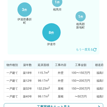
1
件
3
相馬市
件
1
件
伊達郡桑折
町
相馬郡
新地町
8
件
伊達市
もう一度見る
物件種別
築年数
延床面積
工事内容
工事金額
都道府県
2
一戸建て
築18年
115.7m
外壁
100〜150万円
福島県
2
一戸建て
築12年
99.17m
外壁
150〜200万円
福島県
2
一戸建て
築32年
132.23m
屋根
150〜200万円
福島県
2
一戸建て
築40年
99.17m
屋根
〜50万円
福島県
工事実績をもっと見る