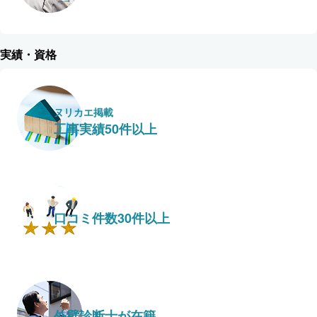
実績・資格
ヌリカエ掲載
工事実績50件以上
口コミ件数30件以上
外壁診断士が在籍