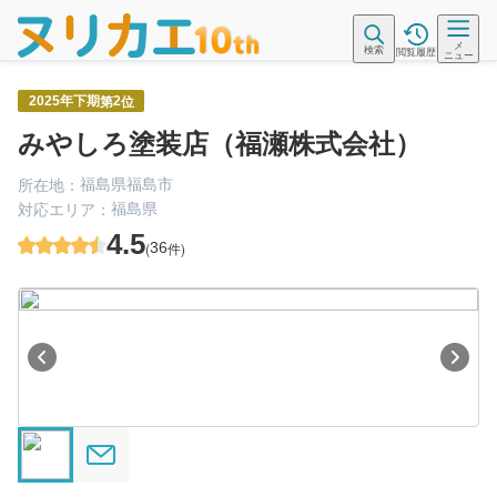
メ
検索
閲覧履歴
ニュー
第
位
2025年下期
2
みやしろ塗装店（福瀬株式会社）
福島県福島市
所在地：
福島県
対応エリア：
4.5
(
36
件)