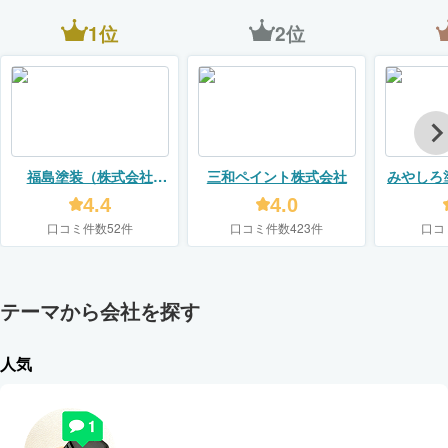
1位
2位
福島塗装（株式会社
三和ペイント株式会社
みやしろ
PEACE ACTION）
4.4
4.0
口コミ件数52件
口コミ件数423件
口コ
テーマから会社を探す
人気