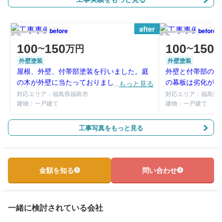
after
before
before
100
150
100
150
万円
〜
〜
外壁塗装
外壁塗装
屋根、外壁、付帯部塗装を行いました。庭
外壁と付帯部の塗
の木が外壁に当たっておりましたのでサー
の幕板は劣化が進
...
もっと見る
ビスで剪定いたしました。
工事を行いました
対応エリア：福島県福島市
対応エリア：福島県
建物：一戸建て
建物：一戸建て
工事写真をもっと見る
金額を知る
問い合わせ
一緒に検討されている会社