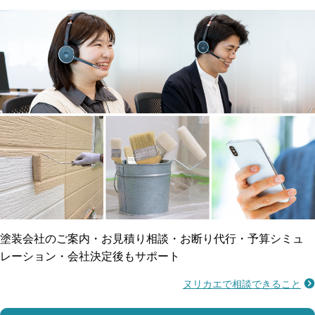
メーカー保証
断熱・遮熱塗料対応
工事保険
雨漏り修繕
ご近所トラブルに
防水工事
賠償保険
塗装会社のご案内・お見積り相談・お断り代行・予算シミュ
レーション・会社決定後もサポート
ヌリカエで相談できること
施工不良に​備える
マンション・アパート対応
瑕疵保険