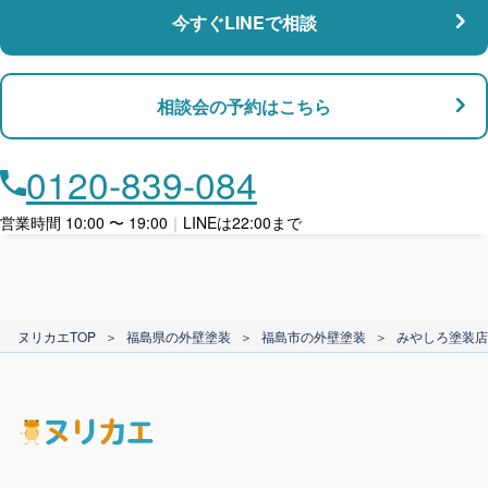
今すぐLINEで相談
支払い対応
相談会の予約はこちら
店舗・事務所対応
月々​分割で​お支払い
0120-839-084
ローン利用
営業時間 10:00 〜 19:00
｜
LINEは22:00まで
カード支払い
ヌリカエTOP
＞
福島県の外壁塗装
＞
福島市の外壁塗装
＞
みやしろ塗装店
電子マネー支払い