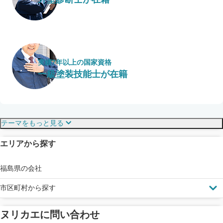
実績7年以上の国家資格
一級塗装技能士が在籍
保証・保険
こだわり・特徴
テーマをもっと見る
エリアから探す
見えにくい屋根も安心
完成保証
ドローン診断
福島県の会社
市区町村から探す
ヌリカエに問い合わせ
塗料の​品質を​保証
省エネ効果