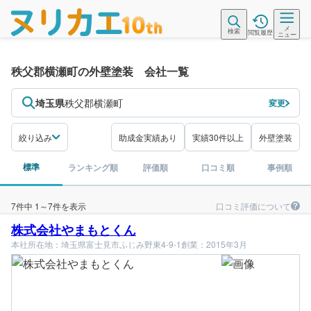
メ
検索
閲覧履歴
ニュー
秩父郡横瀬町の外壁塗装 会社一覧
埼玉県
秩父郡横瀬町
変更
絞り込み
助成金実績あり
実績30件以上
外壁塗装
標準
ランキング順
評価順
口コミ順
事例順
口コミ評価について
7件中 1～7件を表示
株式会社やまもとくん
本社所在地：埼玉県富士見市ふじみ野東4-9-1
創業：2015年3月