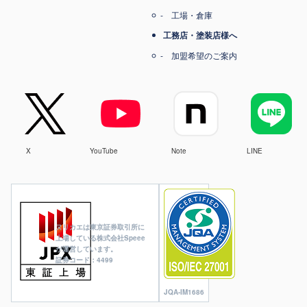
工場・倉庫
工務店・塗装店様へ
加盟希望のご案内
X
YouTube
Note
LINE
ヌリカエは東京証券取引所に
上場している株式会社Speee
が運営しています。
証券コード：4499
JQA-IM1686