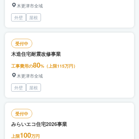
木更津市全域
外壁
屋根
受付中
木造住宅耐震改修事業
80
工事費用の
%（上限115万円）
木更津市全域
外壁
屋根
受付中
みらいエコ住宅2026事業
100
上限
万円