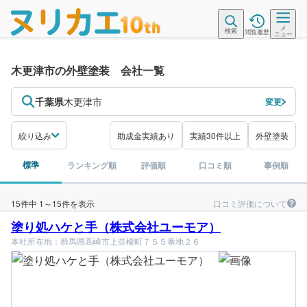
メ
検索
閲覧履歴
ニュー
木更津市の外壁塗装 会社一覧
千葉県
木更津市
変更
絞り込み
助成金実績あり
実績30件以上
外壁塗装
標準
ランキング順
評価順
口コミ順
事例順
口コミ評価について
15件中 1～15件を表示
塗り処ハケと手（株式会社ユーモア）
本社所在地：群馬県高崎市上並榎町７５５番地２６