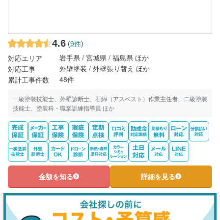
4.6
(
9件
)
岩手県 / 宮城県 / 福島県 ほか
対応エリア
外壁塗装 / 外壁張り替え ほか
対応工事
48件
累計工事件数
一級塗装技能士、外壁診断士、石綿（アスベスト）作業主任者、二級塗装
技能士、塗装科・職業訓練指導員 ほか
金額を知る
詳細を見る