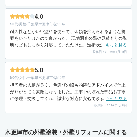
4.0
50代/男性/千葉県木更津市/築20年
耐久性などがいい塗料を使って、金額を抑えられるような提
案をいただけたので良かった。 現地調査の際や見積もりの説
明などもしっかり対応していただけた。進捗状況のお話など
...
もっと見る
も対面ですることができたので良かった。
投稿日：2026年1月19日
5.0
50代/女性/千葉県木更津市/築50年
担当者の人柄が良く、色選びの際も的確なアドバイスで仕上
がりがとても素敵になりました。工事中の壊れた部品も丁寧
に修理・交換してくれ、誠実な対応に安心できました。見積
...
もっと見る
もりは他社より少し高かったですが、人柄で選んで正解でし
投稿日：2026年1月8日
た。
木更津市の外壁塗装・外壁リフォームに関する