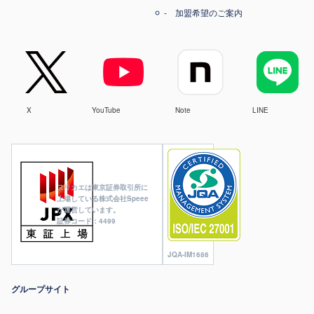
加盟希望のご案内
X
YouTube
Note
LINE
ヌリカエは東京証券取引所に
上場している株式会社Speee
が運営しています。
証券コード：4499
JQA-IM1686
グループサイト