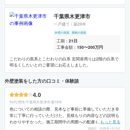
千葉県木更津市
一戸建て / 築26年
外壁の塗装
屋根の塗装
工期：
21日
工事金額：
150〜200万円
こだわりの黒系とこだわりの白系 玄関扉周りは2階の白系で
明るくしたいとのご要望にお応えしました。
外壁塗装をした方の口コミ・体験談
4.0
50代/男性/千葉県木更津市/築16年
色についての相談の際、見本など事前に準備していただき非
常に丁寧に行っていただけた。見積もりの内容などの説明も
わかりやすかった。施工期間中の周囲への配慮も十分にあ
...
もっと見る
り、進捗状況の報告は一定期間ごとにあった。
投稿日：2026年1月19日