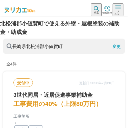
メ
検索
閲覧履歴
ニュー
北松浦郡小値賀町で使える外壁・屋根塗装の補助
金・助成金
長崎県
北松浦郡小値賀町
変更
全4件
受付中
更新日:2026年7月20日
3世代同居・近居促進事業補助金
工事費用の40%（上限80万円）
工事箇所
：