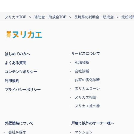
ヌリカエTOP
補助金・助成金TOP
長崎県の補助金・助成金
北松浦
サービスについて
はじめての方へ
相場診断
よくある質問
会社診断
コンテンツポリシー
お家の劣化診断
利用規約
ヌリカエローン
プライバシーポリシー
ヌリカエ相談
ヌリカエ虎の巻
外壁塗装について
戸建て以外のオーナー様へ
会社を探す
マンション