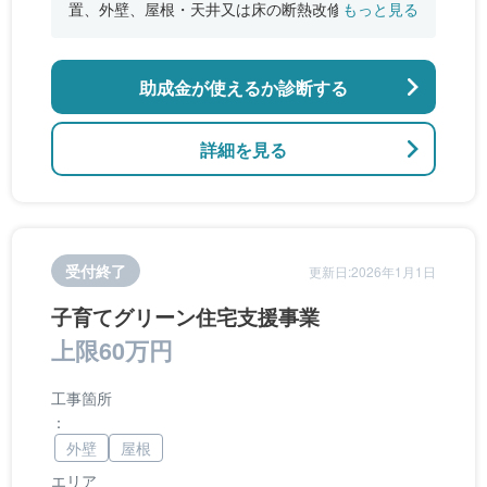
置、外壁、屋根・天井又は床の断熱改修、窓やド
もっと見る
アなどの開口部の断熱改修工事、段差の解消など
のバリアフリー改修
助成金が使えるか診断する
詳細を見る
受付終了
更新日:2026年1月1日
子育てグリーン住宅支援事業
上限60万円
工事箇所
：
外壁
屋根
エリア