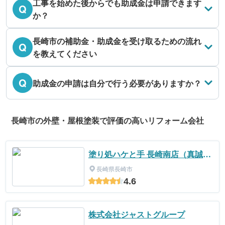
工事を始めた後からでも助成金は申請できます
Q
か？
長崎市の補助金・助成金を受け取るための流れ
Q
を教えてください
Q
助成金の申請は自分で行う必要がありますか？
長崎市の外壁・屋根塗装で評価の高いリフォーム会社
塗り処ハケと手 長崎南店（真誠ペ
イント）
長崎県長崎市
4.6
株式会社ジャストグループ