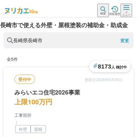
メ
検索
閲覧履歴
ニュー
長崎市で使える外壁・屋根塗装の補助金・助成金
長崎県
長崎市
変更
全5件
8173
人 検討中
受付中
更新日:2026年6月30日
みらいエコ住宅2026事業
上限100万円
工事箇所
：
外壁
屋根