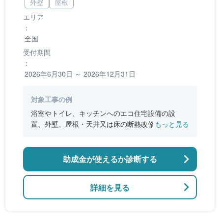
外壁
屋根
エリア
：
全国
受付期間
：
2026年6月30日 ～ 2026年12月31日
対象工事の例
浴室やトイレ、キッチンへのエコ住宅設備の設
置、外壁、屋根・天井又は床の断熱改修、窓やド
もっと見る
アなどの開口部の断熱改修工事、段差の解消など
のバリアフリー改修
助成金が使えるか診断する
詳細を見る