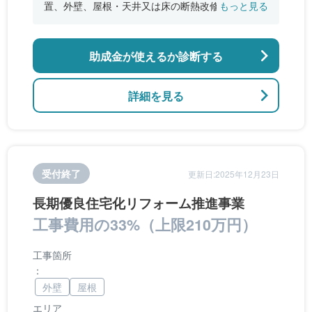
置、外壁、屋根・天井又は床の断熱改修、窓やド
もっと見る
アなどの開口部の断熱改修工事、段差の解消など
のバリアフリー改修
助成金が使えるか診断する
詳細を見る
受付終了
更新日:2025年12月23日
長期優良住宅化リフォーム推進事業
工事費用の33%（上限210万円）
工事箇所
：
外壁
屋根
エリア