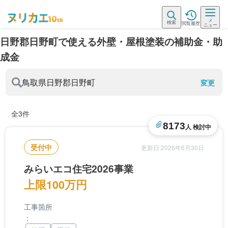
メ
検索
閲覧履歴
ニュー
日野郡日野町で使える外壁・屋根塗装の補助金・助
成金
鳥取県
日野郡日野町
変更
全3件
8173
人 検討中
受付中
更新日:2026年6月30日
みらいエコ住宅2026事業
上限100万円
工事箇所
：