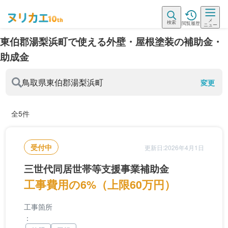
メ
検索
閲覧履歴
ニュー
東伯郡湯梨浜町で使える外壁・屋根塗装の補助金・
助成金
鳥取県
東伯郡湯梨浜町
変更
全5件
受付中
更新日:2026年4月1日
三世代同居世帯等支援事業補助金
工事費用の6%（上限60万円）
工事箇所
：