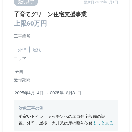
受付終了
更新日:2026年1月1日
子育てグリーン住宅支援事業
上限60万円
工事箇所
：
外壁
屋根
エリア
：
全国
受付期間
：
2025年4月14日 ～ 2025年12月31日
対象工事の例
浴室やトイレ、キッチンへのエコ住宅設備の設
置、外壁、屋根・天井又は床の断熱改修、窓やド
もっと見る
アなどの開口部の断熱改修工事、段差の解消など