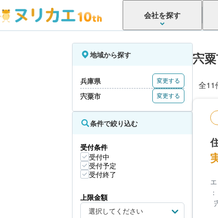
会社を探す
地域から探す
宍粟
兵庫県
変更する
全11
宍粟市
変更する
条件で絞り込む
受付条件
受付中
受付予定
受付終了
エ
：
上限金額